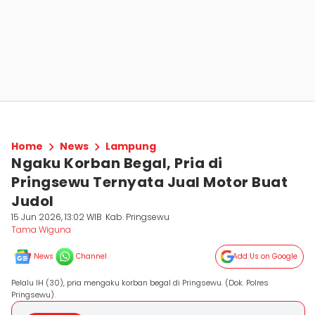
Home
News
Lampung
Ngaku Korban Begal, Pria di
Pringsewu Ternyata Jual Motor Buat
Judol
15 Jun 2026, 13:02 WIB
Kab. Pringsewu
Tama Wiguna
News
Channel
Add Us on Google
Pelalu IH (30), pria mengaku korban begal di Pringsewu. (Dok. Polres
Pringsewu).