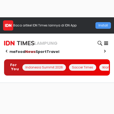
Baca artikel
IDN Times
lainnya di IDN App
Install
LAMPUNG
Home
Food
News
Sport
Travel
For
Indonesia Summit 2026
Soccer Times
Iklanin 
You