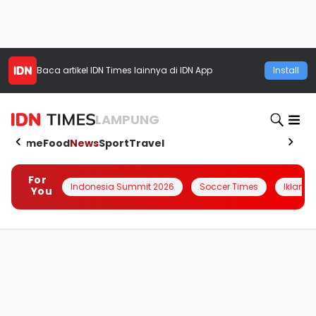
Baca artikel
IDN Times
lainnya di IDN App
Install
LAMPUNG
Home
Food
News
Sport
Travel
For
Indonesia Summit 2026
Soccer Times
Iklanin 
You