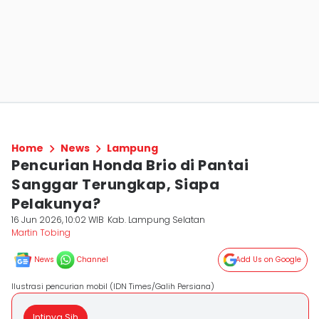
Home
News
Lampung
Pencurian Honda Brio di Pantai
Sanggar Terungkap, Siapa
Pelakunya?
16 Jun 2026, 10:02 WIB
Kab. Lampung Selatan
Martin Tobing
News
Channel
Add Us on Google
Ilustrasi pencurian mobil (IDN Times/Galih Persiana)
Intinya Sih