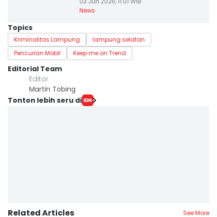
03 Jun 2026, 11:01 WIB
News
Topics
Kriminalitas Lampung
lampung selatan
Pencurian Mobil
Keep me on Trend
Editorial Team
Editor
Martin Tobing
Tonton lebih seru di
Related Articles
See More