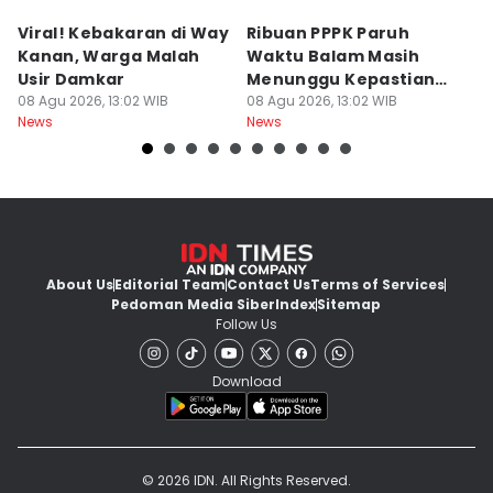
Viral! Kebakaran di Way
Ribuan PPPK Paruh
R
Kanan, Warga Malah
Waktu Balam Masih
L
Usir Damkar
Menunggu Kepastian
J
08 Agu 2026, 13:02 WIB
Diangkat
08 Agu 2026, 13:02 WIB
08
News
News
Ne
About Us
Editorial Team
Contact Us
Terms of Services
Pedoman Media Siber
Index
Sitemap
Follow Us
Download
© 2026 IDN. All Rights Reserved.