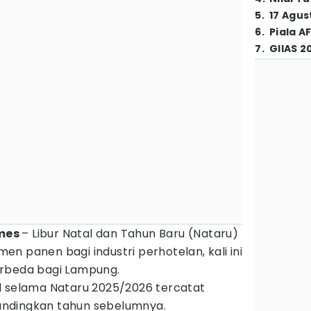
5
.
17 Agus
6
.
Piala A
7
.
GIIAS 2
imes
– Libur Natal dan Tahun Baru (Nataru)
n panen bagi industri perhotelan, kali ini
erbeda bagi Lampung.
l selama Nataru 2025/2026 tercatat
ndingkan tahun sebelumnya.