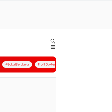
#LokalBerdaya
Profil Dokter
Quiz
Join Community