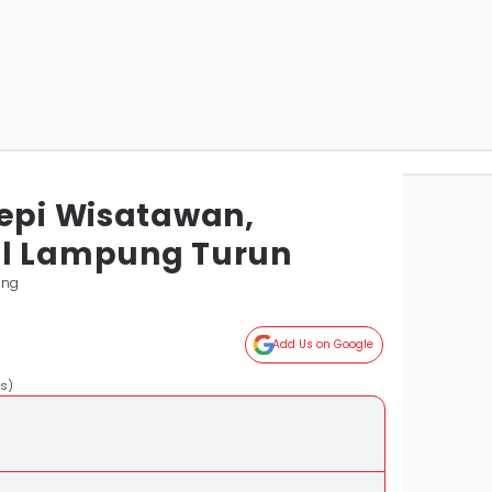
Sepi Wisatawan,
el Lampung Turun
ung
Add Us on Google
as)