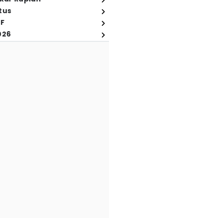
tus
FF
026