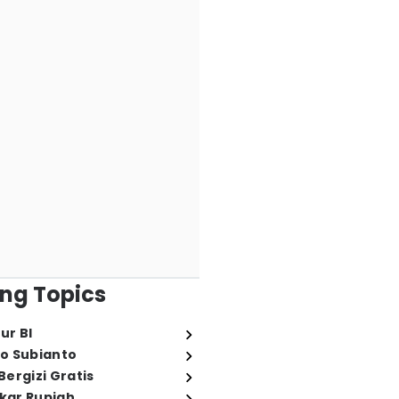
ng Topics
ur BI
o Subianto
ergizi Gratis
ukar Rupiah