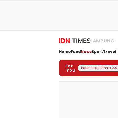
LAMPUNG
Home
Food
News
Sport
Travel
For
Indonesia Summit 202
You