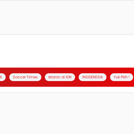
6
Soccer Times
Iklanin di IDN
INSIDENESIA
Yuk Pilih !