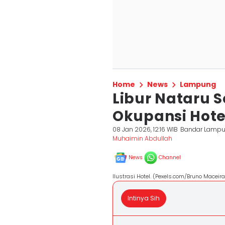
Home
News
Lampung
Libur Nataru 
Okupansi Hot
08 Jan 2026, 12:16 WIB
Bandar Lamp
Muhaimin Abdullah
News
Channel
Ilustrasi Hotel. (Pexels.com/Bruno Maceir
Intinya Sih