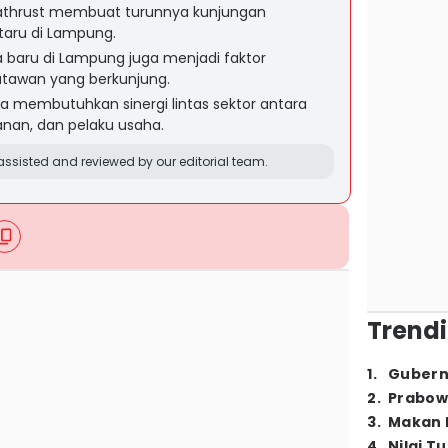
athrust membuat turunnya kunjungan
taru di Lampung.
a baru di Lampung juga menjadi faktor
tawan yang berkunjung.
ta membutuhkan sinergi lintas sektor antara
nan, dan pelaku usaha.
ssisted and reviewed by our editorial team.
Trendi
1
.
Gubern
2
.
Prabow
3
.
Makan B
4
.
Nilai T