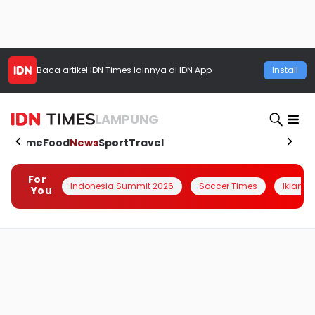
Baca artikel
IDN Times
lainnya di IDN App
Install
LAMPUNG
Home
Food
News
Sport
Travel
For
Indonesia Summit 2026
Soccer Times
Iklanin 
You