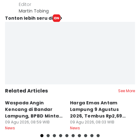
Editor
Martin Tobing
Tonton lebih seru di
Related Articles
See More
Waspada Angin
Harga Emas Antam
P
Kencang di Bandar
Lampung 9 Agustus
P
Lampung, BPBD Minta
2026, Tembus Rp2,69
A
Warga Berhati-Hati
09 Agu 2026, 08:59 WIB
Juta
09 Agu 2026, 08:03 WIB
O
09
News
News
Ne