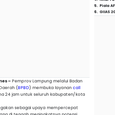
5
.
Piala A
6
.
GIIAS 2
imes –
Pemprov Lampung melalui Badan
Daerah (
BPBD
) membuka layanan
call
 24 jam untuk seluruh kabupaten/kota
isiagakan sebagai upaya mempercepat
na di tengah meningkatnya potensi