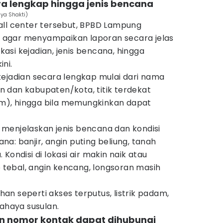
ara lengkap hingga jenis bencana
ya Shakti)
all center tersebut, BPBD Lampung
agar menyampaikan laporan secara jelas
okasi kejadian, jenis bencana, hingga
ni.
kejadian secara lengkap mulai dari nama
 dan kabupaten/kota, titik terdekat
mum), hingga bila memungkinkan dapat
sa menjelaskan jenis bencana dan kondisi
cana: banjir, angin puting beliung, tanah
Kondisi di lokasi air makin naik atau
p tebal, angin kencang, longsoran masih
n seperti akses terputus, listrik padam,
bahaya susulan.
n nomor kontak dapat dihubungi