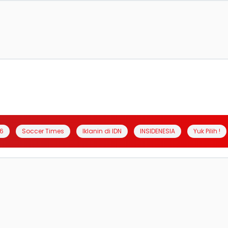
6
Soccer Times
Iklanin di IDN
INSIDENESIA
Yuk Pilih !