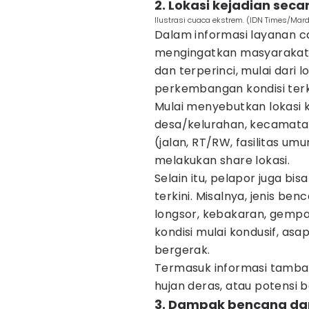
2. Lokasi kejadian sec
Ilustrasi cuaca ekstrem. (IDN Times/Mard
Dalam informasi layanan c
mengingatkan masyarakat 
dan terperinci, mulai dari l
perkembangan kondisi terki
Mulai menyebutkan lokasi 
desa/kelurahan, kecamatan
(jalan, RT/RW, fasilitas u
melakukan share lokasi.
Selain itu, pelapor juga bi
terkini. Misalnya, jenis ben
longsor, kebakaran, gempa. 
kondisi mulai kondusif, asa
bergerak.
Termasuk informasi tambaha
hujan deras, atau potensi 
3. Dampak bencana da