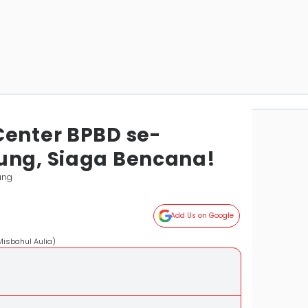
Center BPBD se-
ung, Siaga Bencana!
ung
Add Us on Google
Misbahul Aulia)