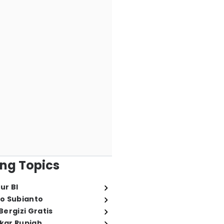
ng Topics
ur BI
o Subianto
ergizi Gratis
ukar Rupiah