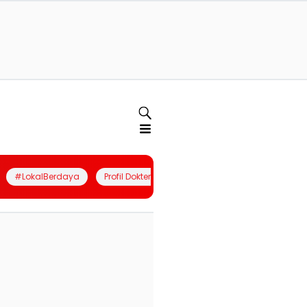
#LokalBerdaya
Profil Dokter
Quiz
Join Community