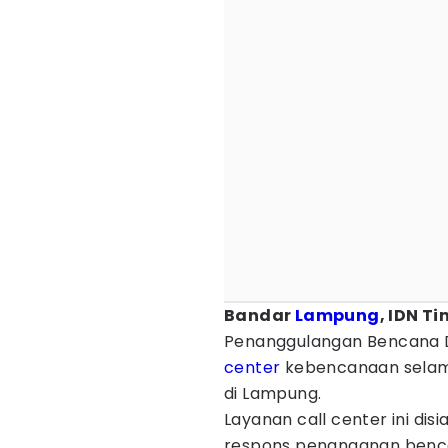
Bandar
Lampung
, IDN T
Penanggulangan Bencana 
center
kebencanaan selama
di Lampung.
Layanan call center ini d
respons penanganan benca