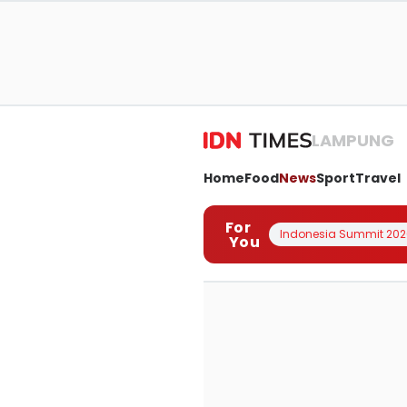
LAMPUNG
Home
Food
News
Sport
Travel
For
Indonesia Summit 202
You