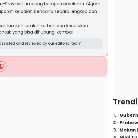
se-Provinsi Lampung beroperasi selama 24 jam
poran kejadian bencana secara lengkap dan
cantumkan jumlah korban dan kerusakan
ntak yang bisa dihubungi kembali
ssisted and reviewed by our editorial team.
Trendi
1
.
Gubern
2
.
Prabow
3
.
Makan B
4
.
Nilai T