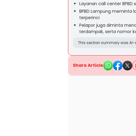
Layanan call center BPBD 
BPBD Lampung meminta la
terperinci
Pelapor juga diminta men
terdampak, serta nomor ko
This section summary was AI-a
Share Article