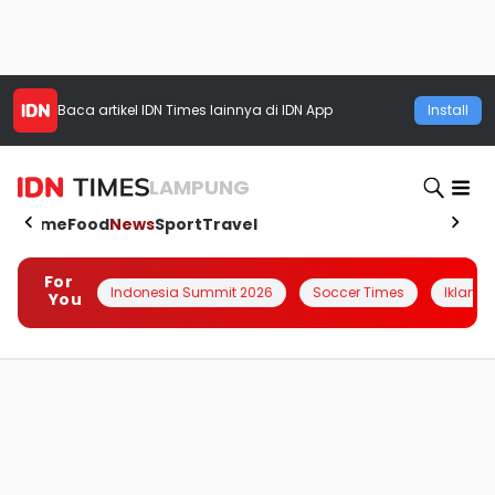
Baca artikel
IDN Times
lainnya di IDN App
Install
LAMPUNG
Home
Food
News
Sport
Travel
For
Indonesia Summit 2026
Soccer Times
Iklanin 
You