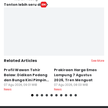
Tonton lebih seru di
Related Articles
See More
Profil Wawan Tohir
Prakiraan Harga Emas
P
Balaw: Didikan Pedang
Lampung 7 Agustus
P
dan Bunga Kini Pimpin
2026, Tren Menguat
A
PRI Lampung
07 Agu 2026, 09:01 WIB
07 Agu 2026, 08:03 WIB
G
07
News
News
Ne