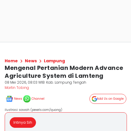
Home
News
Lampung
Mengenal Pertanian Modern Advance
Agriculture System di Lamteng
08 Mei 2026, 08:03 WIB
Kab. Lampung Tengah
Martin Tobing
News
Channel
Add Us on Google
ilustrasi sawah (pexels.com/quang)
Intinya Sih