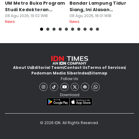
UM Metro Buka Program
Bandar Lampung Tidur
d
Studi Kedokteran
Siang, Ini Alasan
B
Hewan
08 Agu 2026, 19:02 WIB
Sekolah
08 Agu 2026, 18:01 WIB
08
News
News
Ne
About Us
Editorial Team
Contact Us
Terms of Services
Pedoman Media Siber
Index
Sitemap
Follow Us
Download
© 2026 IDN. All Rights Reserved.