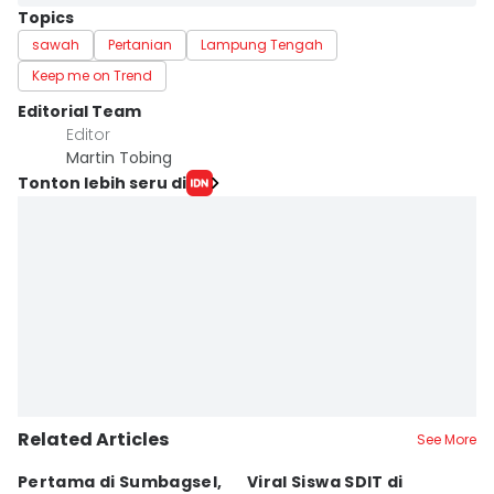
Topics
sawah
Pertanian
Lampung Tengah
Keep me on Trend
Editorial Team
Editor
Martin Tobing
Tonton lebih seru di
Related Articles
See More
Pertama di Sumbagsel,
Viral Siswa SDIT di
C