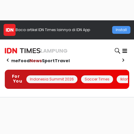
Baca artikel
IDN Times
lainnya di IDN App
Install
LAMPUNG
Home
Food
News
Sport
Travel
For
Indonesia Summit 2026
Soccer Times
Iklanin 
You