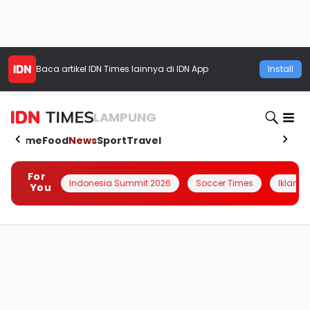
Baca artikel
IDN Times
lainnya di IDN App
Install
LAMPUNG
Home
Food
News
Sport
Travel
For
Indonesia Summit 2026
Soccer Times
Iklanin 
You