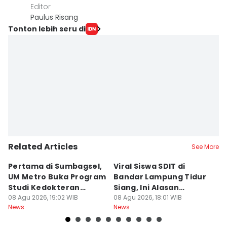
Editor
Paulus Risang
Tonton lebih seru di
Related Articles
See More
Pertama di Sumbagsel,
Viral Siswa SDIT di
C
UM Metro Buka Program
Bandar Lampung Tidur
d
Studi Kedokteran
Siang, Ini Alasan
B
Hewan
08 Agu 2026, 19:02 WIB
Sekolah
08 Agu 2026, 18:01 WIB
08
News
News
Ne