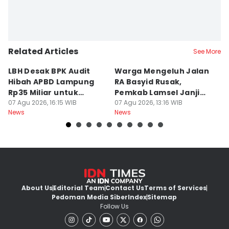
Related Articles
See More
LBH Desak BPK Audit
Warga Mengeluh Jalan
B
Hibah APBD Lampung
RA Basyid Rusak,
Pe
Rp35 Miliar untuk
Pemkab Lamsel Janji
P
Kejaksaan
07 Agu 2026, 16:15 WIB
Segera Perbaiki
07 Agu 2026, 13:16 WIB
D
07
News
News
Ne
About Us
Editorial Team
Contact Us
Terms of Services
Pedoman Media Siber
Index
Sitemap
Follow Us