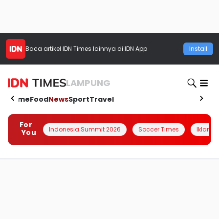
Baca artikel
IDN Times
lainnya di IDN App
Install
LAMPUNG
Home
Food
News
Sport
Travel
For
Indonesia Summit 2026
Soccer Times
Iklanin 
You