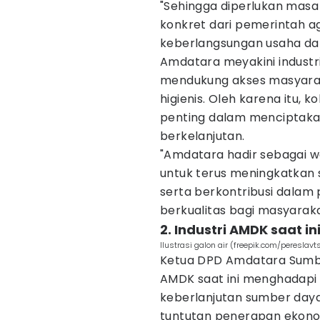
"Sehingga diperlukan masa
konkret dari pemerintah ag
keberlangsungan usaha dan 
Amdatara meyakini industr
mendukung akses masyara
higienis. Oleh karena itu, k
penting dalam menciptakan
berkelanjutan.
"Amdatara hadir sebagai w
untuk terus meningkatkan 
serta berkontribusi dalam
berkualitas bagi masyaraka
2. Industri AMDK saat 
Ilustrasi galon air (freepik.com/pereslavt
Ketua DPD Amdatara Sumba
AMDK saat ini menghadapi b
keberlanjutan sumber daya 
tuntutan penerapan ekonom