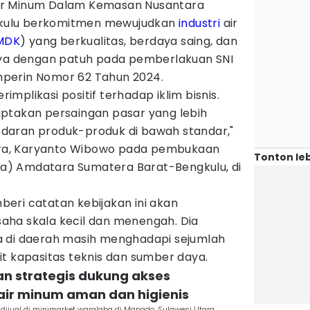
ir Minum Dalam Kemasan Nusantara
kulu berkomitmen mewujudkan
industri
air
MDK
) yang berkualitas, berdaya saing, dan
nya dengan patuh pada pemberlakuan SNI
perin Nomor 62 Tahun 2024.
erimplikasi positif terhadap iklim bisnis.
ptakan persaingan pasar yang lebih
daran produk-produk di bawah standar,"
a, Karyanto Wibowo pada pembukaan
Tonton leb
) Amdatara Sumatera Barat-Bengkulu, di
eri catatan kebijakan ini akan
aha skala kecil dan menengah. Dia
a di daerah masih menghadapi sejumlah
t kapasitas teknis dan sumber daya.
ran strategis dukung akses
ir minum aman dan higienis
jual di minimarket waralaba di Manado, Sulawesi Utara.