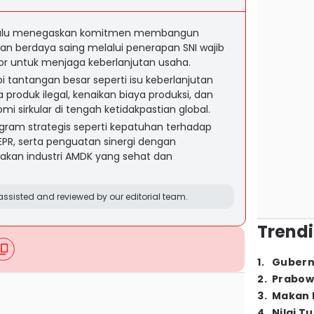
ulu menegaskan komitmen membangun
dan berdaya saing melalui penerapan SNI wajib
ktor untuk menjaga keberlanjutan usaha.
i tantangan besar seperti isu keberlanjutan
produk ilegal, kenaikan biaya produksi, dan
 sirkular di tengah ketidakpastian global.
am strategis seperti kepatuhan terhadap
PR, serta penguatan sinergi dengan
kan industri AMDK yang sehat dan
ssisted and reviewed by our editorial team.
Trendi
1
.
Gubern
2
.
Prabow
3
.
Makan B
4
.
Nilai T