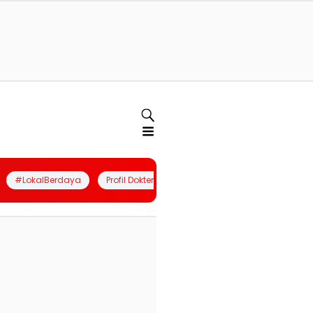
#LokalBerdaya
Profil Dokter
Quiz
Join Community