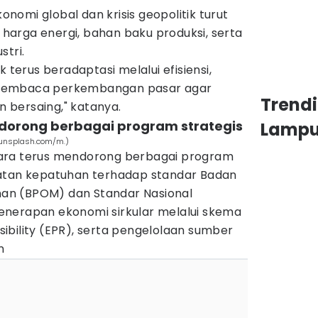
konomi global dan krisis geopolitik turut
arga energi, bahan baku produksi, serta
stri.
k terus beradaptasi melalui efisiensi,
membaca perkembangan pasar agar
Trend
 bersaing," katanya.
dorong berbagai program strategis
Lamp
 (unsplash.com/m.)
ara terus mendorong berbagai program
uatan kepatuhan terhadap standar Badan
an (BPOM) dan Standar Nasional
u penerapan ekonomi sirkular melalui skema
ibility (EPR), serta pengelolaan sumber
n