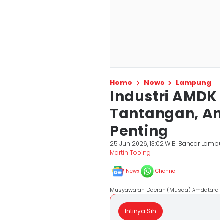
Home
News
Lampung
Industri AMDK
Tantangan, Am
Penting
25 Jun 2026, 13:02 WIB
Bandar Lamp
Martin Tobing
News
Channel
Musyawarah Daerah (Musda) Amdatara Su
Intinya Sih