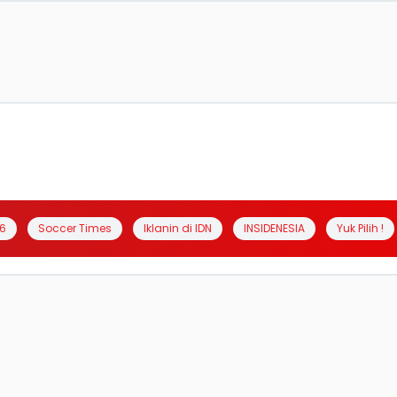
6
Soccer Times
Iklanin di IDN
INSIDENESIA
Yuk Pilih !