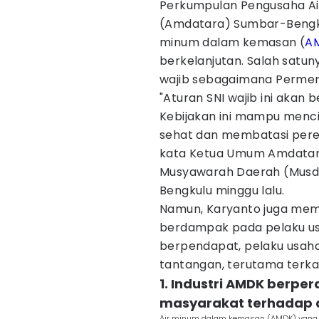
Perkumpulan Pengusaha A
(Amdatara) Sumbar-Beng
minum dalam kemasan (
A
berkelanjutan. Salah satu
wajib sebagaimana Permen
"Aturan SNI wajib ini akan b
Kebijakan ini mampu menci
sehat dan membatasi pere
kata Ketua Umum Amdatar
Musyawarah Daerah (Musda
Bengkulu minggu lalu.
Namun, Karyanto juga memb
berdampak pada pelaku us
berpendapat, pelaku usah
tantangan, terutama terkai
1. Industri AMDK berpe
masyarakat terhadap a
Air minum dalam kemasan (AMDK) yang di