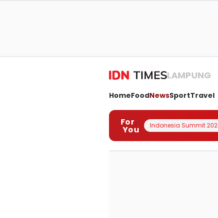
LAMPUNG
Home
Food
News
Sport
Travel
For
Indonesia Summit 202
You