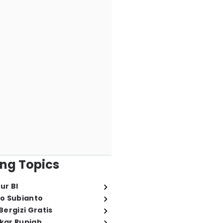
ng Topics
ur BI
o Subianto
ergizi Gratis
ukar Rupiah