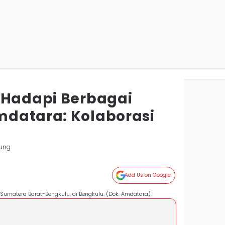
 Hadapi Berbagai
datara: Kolaborasi
ung
Add Us on Google
matera Barat-Bengkulu, di Bengkulu. (Dok. Amdatara).