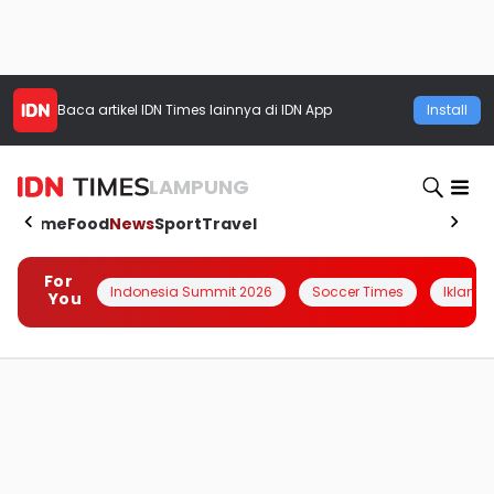
Baca artikel
IDN Times
lainnya di IDN App
Install
LAMPUNG
Home
Food
News
Sport
Travel
For
Indonesia Summit 2026
Soccer Times
Iklanin 
You