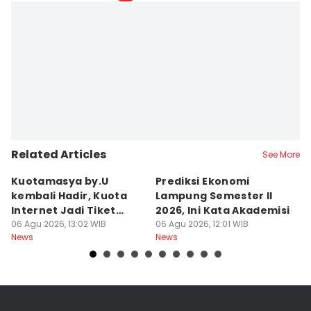
Related Articles
See More
Kuotamasya by.U
Prediksi Ekonomi
B
kembali Hadir, Kuota
Lampung Semester II
P
Internet Jadi Tiket
2026, Ini Kata Akademisi
P
Liburan?
06 Agu 2026, 13:02 WIB
06 Agu 2026, 12:01 WIB
R
06
News
News
Ne