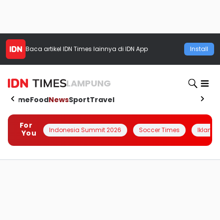
Baca artikel
IDN Times
lainnya di IDN App
Install
LAMPUNG
Home
Food
News
Sport
Travel
For
Indonesia Summit 2026
Soccer Times
Iklanin 
You