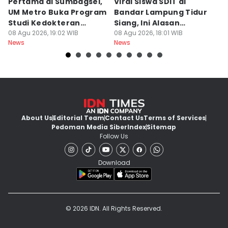
Pertama di Sumbagsel,
Viral Siswa SDIT di
C
UM Metro Buka Program
Bandar Lampung Tidur
d
Studi Kedokteran
Siang, Ini Alasan
B
Hewan
08 Agu 2026, 19:02 WIB
Sekolah
08 Agu 2026, 18:01 WIB
08
News
News
Ne
About Us
Editorial Team
Contact Us
Terms of Services
Pedoman Media Siber
Index
Sitemap
Follow Us
Download
© 2026 IDN. All Rights Reserved.