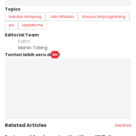
Topics
bandar lampung
Joko Widodo
stasiun tanjungkarang
P
psi
Update me
Editorial Team
Editor
Martin Tobing
Tonton lebih seru di
Related Articles
See More