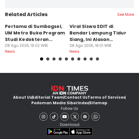
Related Articles
See More
Pertama di Sumbagsel,
Viral Siswa SDIT di
C
UM Metro Buka Program
Bandar Lampung Tidur
d
Studi Kedokteran
Siang, Ini Alasan
B
Hewan
08 Agu 2026, 19:02 WIB
Sekolah
08 Agu 2026, 18:01 WIB
08
News
News
Ne
About Us
Editorial Team
Contact Us
Terms of Services
Pedoman Media Siber
Index
Sitemap
Follow Us
Download