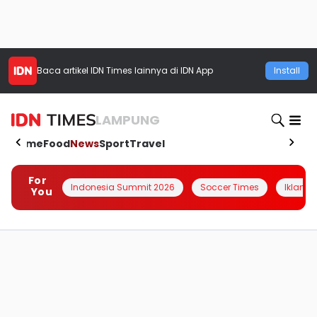
Baca artikel
IDN Times
lainnya di IDN App
Install
LAMPUNG
Home
Food
News
Sport
Travel
For
Indonesia Summit 2026
Soccer Times
Iklanin 
You