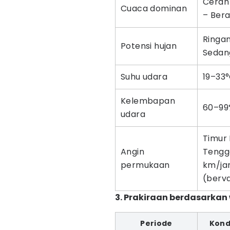
Cerah
Cuaca dominan
– Ber
Ringa
Potensi hujan
Sedang
Suhu udara
19–33
Kelembapan
60–99
udara
Timur 
Angin
Tengg
permukaan
km/j
(berva
3. Prakiraan berdasarkan
Periode
Kond