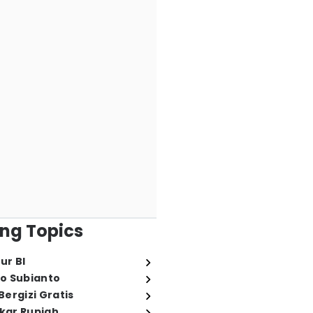
ng Topics
ur BI
o Subianto
ergizi Gratis
ukar Rupiah