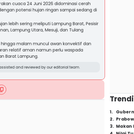
kan cuaca 24 Juni 2026 didominasi cerah
engan potensi hujan ringan sampai sedang di
an lebih sering meliputi Lampung Barat, Pesisir
nan, Lampung Utara, Mesuji, dan Tulang
ang hingga malam muncul awan konvektif dan
ayaran relatif aman namun perlu waspada
ran Barat Lampung.
ssisted and reviewed by our editorial team.
Trendi
1
.
Gubern
2
.
Prabow
3
.
Makan B
4
.
Nilai T