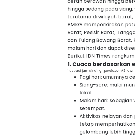
cerah berawan hingga bera
hingga sedang pada siang, 
terutama di wilayah barat,
BMKG memperkirakan potens
Barat; Pesisir Barat; Tang
dan Tulang Bawang Barat. 
malam hari dan dapat disert
Berikut IDN Times rangkum 
1. Cuaca berdasarkan 
ilustrasi jam dinding (pexels.com/Shaw
Pagi hari: umumnya c
Siang–sore: mulai mun
lokal.
Malam hari: sebagian
setempat.
Aktivitas nelayan dan 
tetap memperhatikan
gelombang lebih tingg