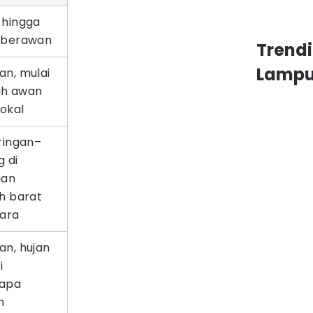
 hingga
 berawan
Trend
Lamp
an, mulai
h awan
lokal
ringan–
 di
ian
h barat
tara
an, hujan
i
apa
h