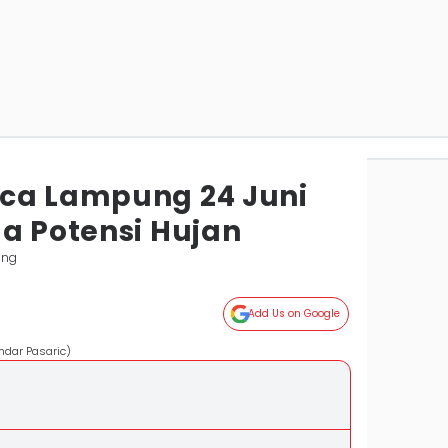
ca Lampung 24 Juni
da Potensi Hujan
ung
Add Us on Google
ndar Pasaric)