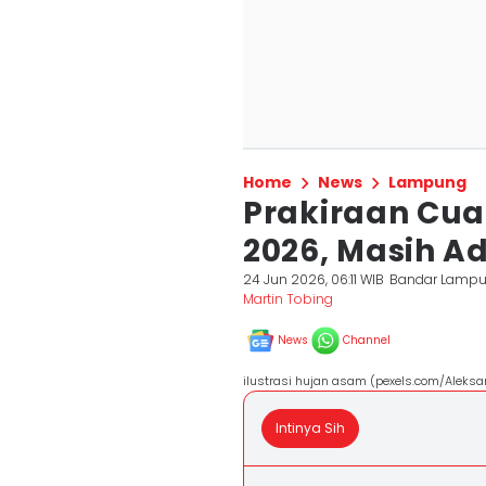
Home
News
Lampung
Prakiraan Cua
2026, Masih A
24 Jun 2026, 06:11 WIB
Bandar Lamp
Martin Tobing
News
Channel
ilustrasi hujan asam (pexels.com/Aleksa
Intinya Sih