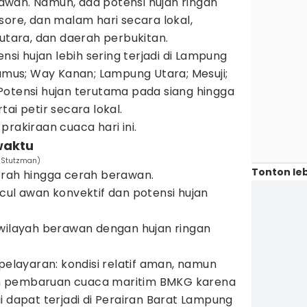
wan. Namun, ada potensi hujan ringan
sore, dan malam hari secara lokal,
 utara, dan daerah perbukitan.
i hujan lebih sering terjadi di Lampung
gamus; Way Kanan; Lampung Utara; Mesuji;
Potensi hujan terutama pada siang hingga
ai petir secara lokal.
prakiraan cuaca hari ini.
waktu
n Stutzman)
Tonton leb
erah hingga cerah berawan.
cul awan konvektif dan potensi hujan
 wilayah berawan dengan hujan ringan
pelayaran: kondisi relatif aman, namun
 pembaruan cuaca maritim BMKG karena
i dapat terjadi di Perairan Barat Lampung