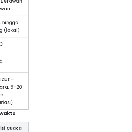
 Berawan
awan
n hingga
 (lokal)
°C
%
Laut –
ara, 5–20
am
riasi)
 waktu
isi Cuaca