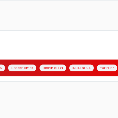
6
Soccer Times
Iklanin di IDN
INSIDENESIA
Yuk Pilih !