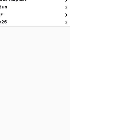
tus
FF
026