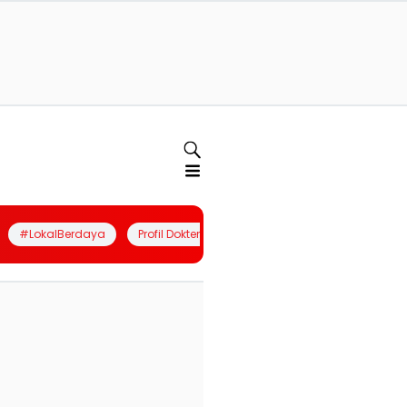
#LokalBerdaya
Profil Dokter
Quiz
Join Community