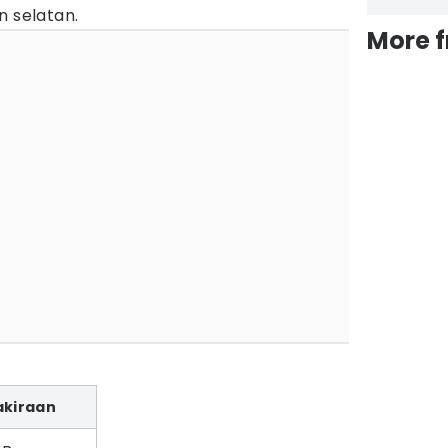
n selatan.
More 
g
akiraan