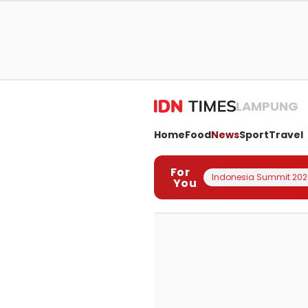
LAMPUNG
Home
Food
News
Sport
Travel
For
Indonesia Summit 202
You