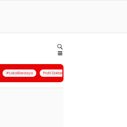
#LokalBerdaya
Profil Dokter
Quiz
Join Community