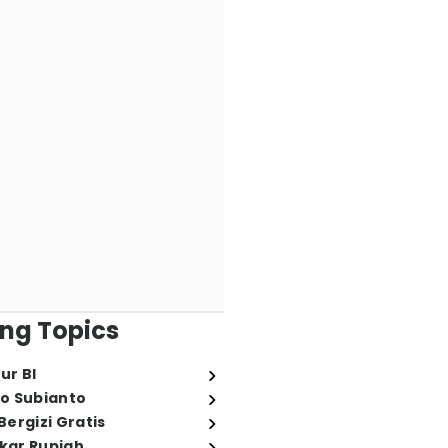
ng Topics
ur BI
o Subianto
ergizi Gratis
ukar Rupiah