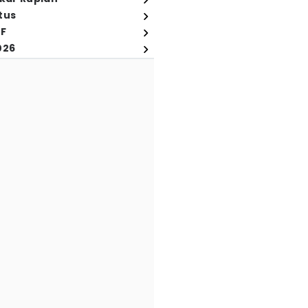
tus
FF
026