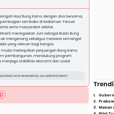
ingati Haul Bung Karno dengan doa bersama,
n pembagian sembako di kediaman Yanuar
artai serta masyarakat sekitar.
inarti menegaskan Juni sebagai Bulan Bung
tuk mengenang sekaligus mewarisi semangat
sila yang relevan bagi bangsa.
i muda melanjutkan perjuangan Bung Karno
dalam pembangunan, mendukung program
a menjaga stabilitas ekonomi dan sosial
ssisted and reviewed by our editorial team.
Trendi
1
.
Gubern
2
.
Prabow
3
.
Makan B
4
.
Nilai T