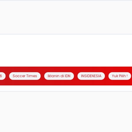
6
Soccer Times
Iklanin di IDN
INSIDENESIA
Yuk Pilih !