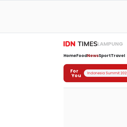
LAMPUNG
Home
Food
News
Sport
Travel
For
Indonesia Summit 202
You