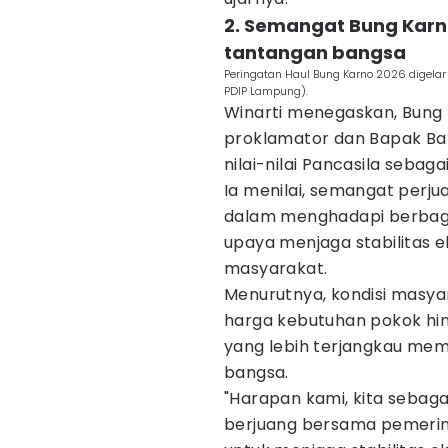
2. Semangat Bung Karno
tantangan bangsa
Peringatan Haul Bung Karno 2026 digelar
PDIP Lampung).
Winarti menegaskan, Bung 
proklamator dan Bapak Ban
nilai-nilai Pancasila seba
Ia menilai, semangat perj
dalam menghadapi berbagai
upaya menjaga stabilitas 
masyarakat.
Menurutnya, kondisi masya
harga kebutuhan pokok hi
yang lebih terjangkau me
bangsa.
"Harapan kami, kita sebag
berjuang bersama pemerin