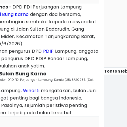
imes -
DPD PDI Perjuangan Lampung
l
Bung Karno
dengan doa bersama,
 pembagian sembako kepada masyarakat.
ung di Jalan Sultan Badarudin, Gang
 Mider, Kecamatan Tanjungkarang Barat,
5/6/2026).
jaran pengurus DPD
PDIP
Lampung, anggota
, pengurus DPC PDIP Bandar Lampung,
puluhan anak yatim.
Tonton leb
 Bulan Bung Karno
 oleh DPD PDI Perjuangan Lampung, Kamis (25/6/2026). (Dok.
 Lampung,
Winarti
mengatakan, bulan Juni
ngat penting bagi bangsa Indonesia,
 Pasalnya, sejumlah peristiwa penting
o terjadi pada bulan tersebut.