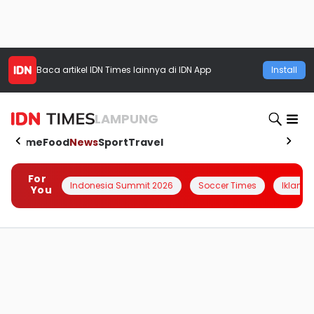
Baca artikel
IDN Times
lainnya di IDN App
Install
LAMPUNG
Home
Food
News
Sport
Travel
For
Indonesia Summit 2026
Soccer Times
Iklanin 
You