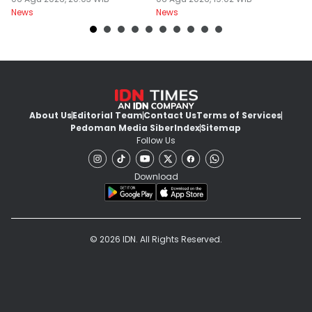
Terbuka Naik
News
News
Ne
About Us
Editorial Team
Contact Us
Terms of Services
Pedoman Media Siber
Index
Sitemap
Follow Us
Download
© 2026 IDN. All Rights Reserved.