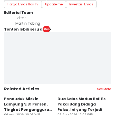
Harga Emas Hari Ini
Update me
Investasi Emas
Editorial Team
Editor
Martin Tobing
Tonton lebih seru di
Related Articles
See More
Penduduk Miskin
Dua Sales Modus Beli Es
Vi
Lampung 9,31 Persen,
Pakai Uang Diduga
P
Tingkat Pengangguran
Palsu, Ini yang Terjadi
S
06 Agu 2026, 20:03 WIB
06 Agu 2026, 19:02 WIB
06