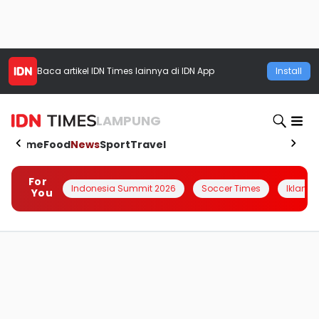
Baca artikel
IDN Times
lainnya di IDN App
Install
LAMPUNG
Home
Food
News
Sport
Travel
For
Indonesia Summit 2026
Soccer Times
Iklanin 
You