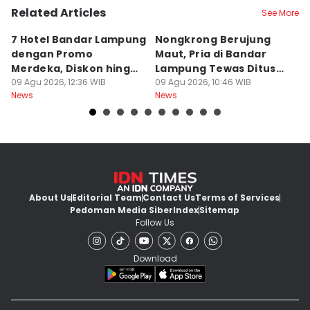
Related Articles
See More
7 Hotel Bandar Lampung
Nongkrong Berujung
W
dengan Promo
Maut, Pria di Bandar
K
Merdeka, Diskon hingga
Lampung Tewas Ditusuk
L
50 Persen
09 Agu 2026, 12:36 WIB
Teman
09 Agu 2026, 10:46 WIB
W
09
News
News
Ne
About Us
Editorial Team
Contact Us
Terms of Services
Pedoman Media Siber
Index
Sitemap
Follow Us
Download