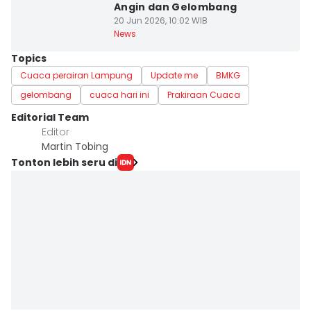
Angin dan Gelombang
20 Jun 2026, 10:02 WIB
News
Topics
Cuaca perairan Lampung
Update me
BMKG
gelombang
cuaca hari ini
Prakiraan Cuaca
Editorial Team
Editor
Martin Tobing
Tonton lebih seru di