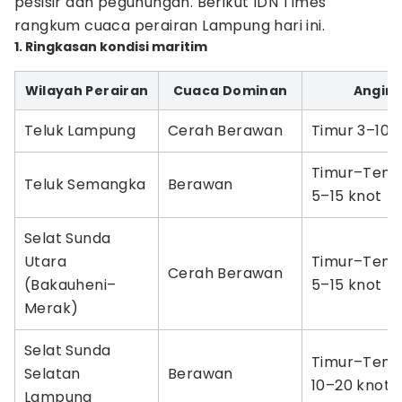
pesisir dan pegunungan. Berikut IDN Times
rangkum cuaca perairan Lampung hari ini.
1. Ringkasan kondisi maritim
Wilayah Perairan
Cuaca Dominan
Angin
Teluk Lampung
Cerah Berawan
Timur 3–10 
Timur–Teng
Teluk Semangka
Berawan
5–15 knot
Selat Sunda
Utara
Timur–Teng
Cerah Berawan
(Bakauheni–
5–15 knot
Merak)
Selat Sunda
Timur–Teng
Selatan
Berawan
10–20 knot
Lampung