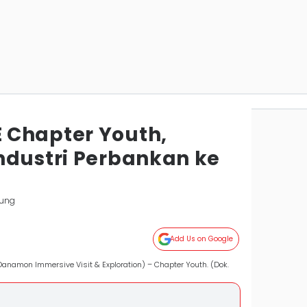
 Chapter Youth,
ndustri Perbankan ke
ung
Add Us on Google
amon Immersive Visit & Exploration) – Chapter Youth. (Dok.