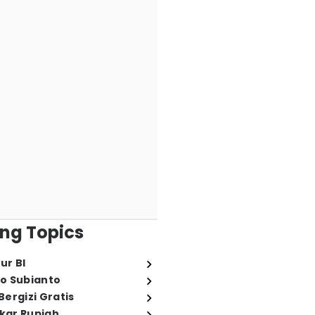
ng Topics
ur BI
o Subianto
ergizi Gratis
ukar Rupiah