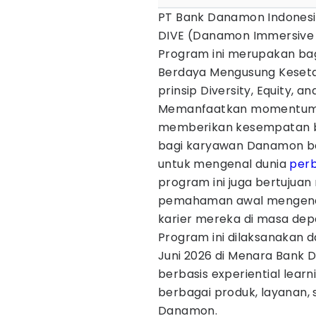
PT Bank Danamon Indones
DIVE (Danamon Immersive V
Program ini merupakan bag
Berdaya Mengusung Keset
prinsip Diversity, Equity, an
Memanfaatkan momentum mu
memberikan kesempatan b
bagi karyawan Danamon ber
untuk mengenal dunia
per
program ini juga bertujua
pemahaman awal mengenai
karier mereka di masa dep
Program ini dilaksanakan
Juni 2026 di Menara Bank 
berbasis experiential lear
berbagai produk, layanan, se
Danamon.