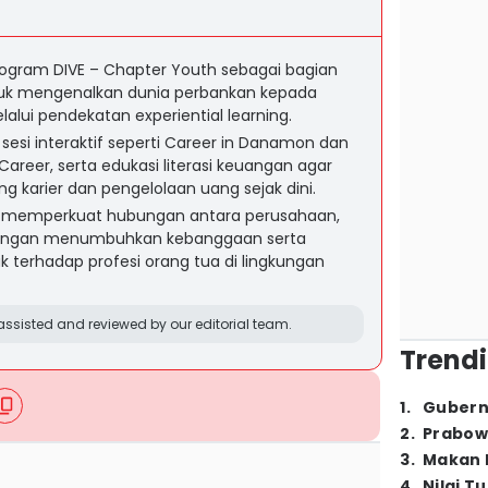
gram DIVE – Chapter Youth sebagai bagian
ntuk mengenalkan dunia perbankan kepada
lalui pendekatan experiential learning.
sesi interaktif seperti Career in Danamon dan
e Career, serta edukasi literasi keuangan agar
karier dan pengelolaan uang sejak dini.
ga memperkuat hubungan antara perusahaan,
dengan menumbuhkan kebanggaan serta
k terhadap profesi orang tua di lingkungan
ssisted and reviewed by our editorial team.
Trendi
1
.
Gubern
2
.
Prabow
3
.
Makan B
4
.
Nilai T