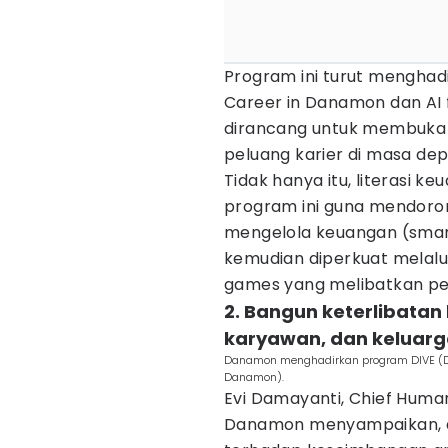
Program ini turut menghadir
Career in Danamon dan AI f
dirancang untuk membuka
peluang karier di masa dep
Tidak hanya itu, literasi 
program ini guna mendoron
mengelola keuangan (smart
kemudian diperkuat melalui 
games yang melibatkan pes
2. Bangun keterlibatan
karyawan, dan keluar
Danamon menghadirkan program DIVE (Dan
Danamon).
Evi Damayanti, Chief Human
Danamon menyampaikan, d