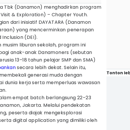
ia Tbk (Danamon) menghadirkan program
isit & Exploration) – Chapter Youth.
ian dari inisiatif DAYATARA (Danamon
araan) yang mencerminkan penerapan
d Inclusion (DEI).
sim liburan sekolah, program ini
agi anak-anak Danamoners (sebutan
usia 13–18 tahun pelajar SMP dan SMA)
bankan
secara lebih dekat. Selain itu,
Tonton leb
n membekali generasi muda dengan
 dunia kerja serta memperluas wawasan
an.
 dalam empat batch berlangsung 22–23
Danamon, Jakarta. Melalui pendekatan
ning, peserta diajak mengeksplorasi
rta digital application yang dimiliki oleh