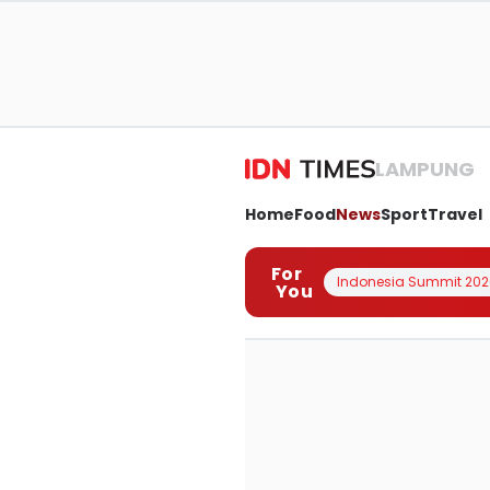
LAMPUNG
Home
Food
News
Sport
Travel
For
Indonesia Summit 202
You