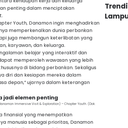
tara kehidupan kerja dan keluarga
Trend
ian penting dalam menciptakan
Lamp
t.
apter Youth, Danamon ingin menghadirkan
anya memperkenalkan dunia perbankan
tapi juga membangun keterlibatan yang
an, karyawan, dan keluarga.
ngalaman belajar yang interaktif dan
ta dapat memperoleh wawasan yang lebih
khususnya di bidang perbankan. Sekaligus
 diri dan kesiapan mereka dalam
asa depan,” ujarnya dalam keterangan
a jadi elemen penting
amon Immersive Visit & Exploration) – Chapter Youth. (Dok.
ga finansial yang menempatkan
 manusia sebagai prioritas, Danamon