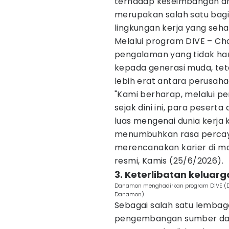
terhadap keseimbangan an
merupakan salah satu bag
lingkungan kerja yang seha
Melalui program DIVE – Ch
pengalaman yang tidak h
kepada generasi muda, te
lebih erat antara perusaha
"Kami berharap, melalui pe
sejak dini ini, para peser
luas mengenai dunia kerja 
menumbuhkan rasa percaya
merencanakan karier di m
resmi, Kamis (25/6/2026).
3. Keterlibatan keluarg
Danamon menghadirkan program DIVE (Dan
Danamon).
Sebagai salah satu lemba
pengembangan sumber daya