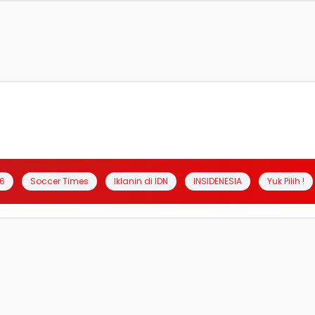
6
Soccer Times
Iklanin di IDN
INSIDENESIA
Yuk Pilih !