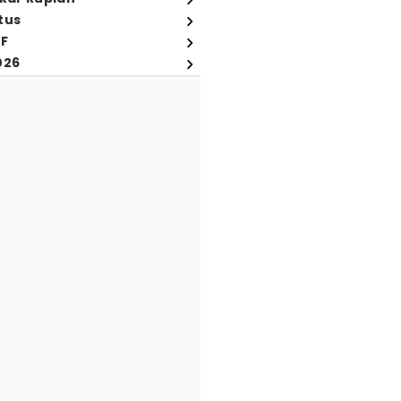
tus
FF
026