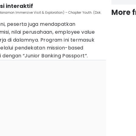
i interaktif
More 
amon Immersive Visit & Exploration) – Chapter Youth. (Dok.
ini, peserta juga mendapatkan
isi, nilai perusahaan, employee value
erja di dalamnya. Program ini termasuk
melalui pendekatan mission-based
i dengan “Junior Banking Passport”.