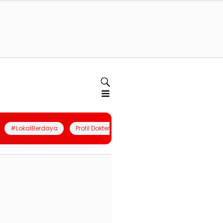
#LokalBerdaya
Profil Dokter
Quiz
Join Community