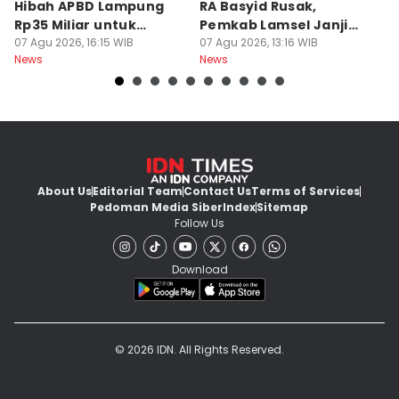
Hibah APBD Lampung
RA Basyid Rusak,
Pe
Rp35 Miliar untuk
Pemkab Lamsel Janji
P
Kejaksaan
07 Agu 2026, 16:15 WIB
Segera Perbaiki
07 Agu 2026, 13:16 WIB
D
07
News
News
Ne
About Us
Editorial Team
Contact Us
Terms of Services
Pedoman Media Siber
Index
Sitemap
Follow Us
Download
© 2026 IDN. All Rights Reserved.