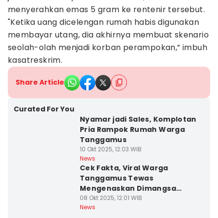
menyerahkan emas 5 gram ke rentenir tersebut.
"Ketika uang dicelengan rumah habis digunakan
membayar utang, dia akhirnya membuat skenario
seolah-olah menjadi korban perampokan,” imbuh
kasatreskrim.
Share Article
Curated For You
Nyamar jadi Sales, Komplotan
Pria Rampok Rumah Warga
Tanggamus
10 Okt 2025, 12:03 WIB
News
Cek Fakta, Viral Warga
Tanggamus Tewas
Mengenaskan Dimangsa
Harimau
08 Okt 2025, 12:01 WIB
News