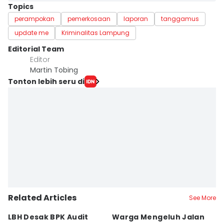
Topics
perampokan
pemerkosaan
laporan
tanggamus
update me
Kriminalitas Lampung
Editorial Team
Editor
Martin Tobing
Tonton lebih seru di
Related Articles
See More
LBH Desak BPK Audit
Warga Mengeluh Jalan
B