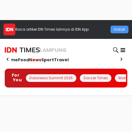
Baca artikel
IDN Times
lainnya di IDN App
Install
LAMPUNG
Home
Food
News
Sport
Travel
For
Indonesia Summit 2026
Soccer Times
Iklanin 
You