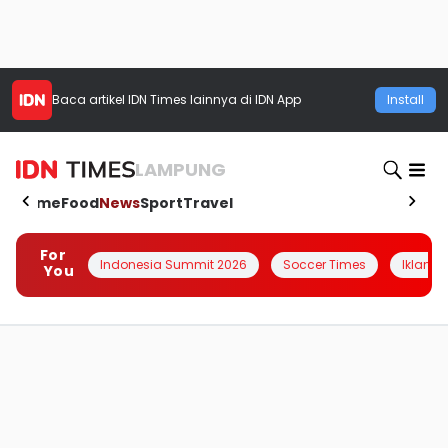
Baca artikel
IDN Times
lainnya di IDN App
Install
LAMPUNG
Home
Food
News
Sport
Travel
For
Indonesia Summit 2026
Soccer Times
Iklanin 
You