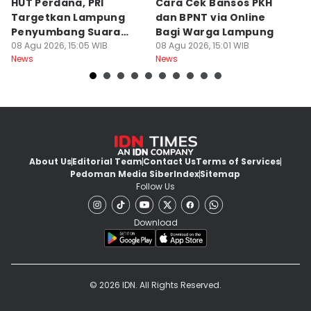
HUT Perdana, PRI
Cara Cek Bansos PKH
R
Targetkan Lampung
dan BPNT via Online
W
Penyumbang Suara
Bagi Warga Lampung
M
Terbesar
08 Agu 2026, 15:05 WIB
08 Agu 2026, 15:01 WIB
D
08
News
News
Ne
About Us
Editorial Team
Contact Us
Terms of Services
Pedoman Media Siber
Index
Sitemap
Follow Us
Download
© 2026 IDN. All Rights Reserved.