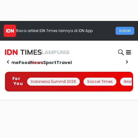
Baca artikel
IDN Times
lainnya di IDN App
Install
LAMPUNG
Home
Food
News
Sport
Travel
For
Indonesia Summit 2026
Soccer Times
Iklanin 
You