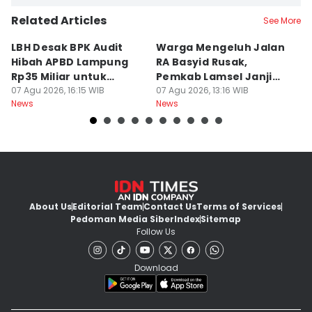
Related Articles
See More
LBH Desak BPK Audit
Warga Mengeluh Jalan
B
Hibah APBD Lampung
RA Basyid Rusak,
Pe
Rp35 Miliar untuk
Pemkab Lamsel Janji
P
Kejaksaan
07 Agu 2026, 16:15 WIB
Segera Perbaiki
07 Agu 2026, 13:16 WIB
D
07
News
News
Ne
About Us
Editorial Team
Contact Us
Terms of Services
Pedoman Media Siber
Index
Sitemap
Follow Us
Download