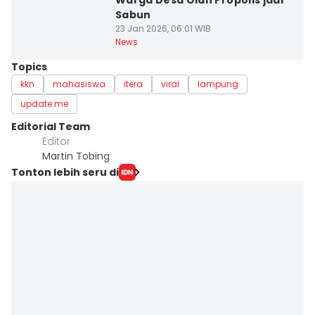
Warga Desa Olah Propolis jadi
Sabun
23 Jan 2026, 06:01 WIB
News
Topics
kkn
mahasiswa
itera
viral
lampung
update me
Editorial Team
Editor
Martin Tobing
Tonton lebih seru di