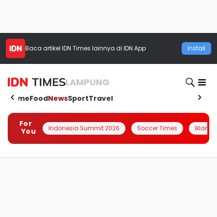
Baca artikel
IDN Times
lainnya di IDN App
Install
LAMPUNG
Home
Food
News
Sport
Travel
For
Indonesia Summit 2026
Soccer Times
Iklanin 
You