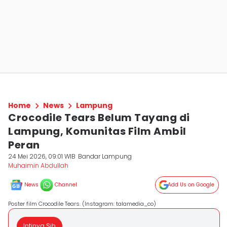
Home
News
Lampung
Crocodile Tears Belum Tayang di
Lampung, Komunitas Film Ambil
Peran
24 Mei 2026, 09:01 WIB
Bandar Lampung
Muhaimin Abdullah
News
Channel
Add Us on Google
Poster film Crocodile Tears. (Instagram: talamedia_co)
Intinya Sih