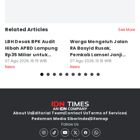
Related Articles
See More
LBH Desak BPK Audit
Warga Mengeluh Jalan
B
Hibah APBD Lampung
RA Basyid Rusak,
Pe
Rp35 Miliar untuk
Pemkab Lamsel Janji
P
Kejaksaan
07 Agu 2026, 16:15 WIB
Segera Perbaiki
07 Agu 2026, 13:16 WIB
D
07
News
News
Ne
About Us
Editorial Team
Contact Us
Terms of Services
Pedoman Media Siber
Index
Sitemap
Follow Us