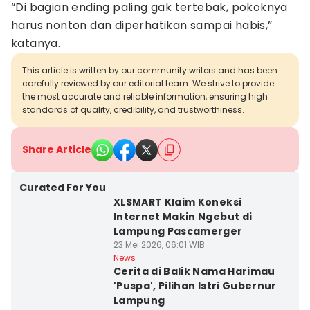
“Di bagian ending paling gak tertebak, pokoknya
harus nonton dan diperhatikan sampai habis,”
katanya.
This article is written by our community writers and has been
carefully reviewed by our editorial team. We strive to provide
the most accurate and reliable information, ensuring high
standards of quality, credibility, and trustworthiness.
Share Article
Curated For You
XLSMART Klaim Koneksi
Internet Makin Ngebut di
Lampung Pascamerger
23 Mei 2026, 06:01 WIB
News
Cerita di Balik Nama Harimau
'Puspa', Pilihan Istri Gubernur
Lampung