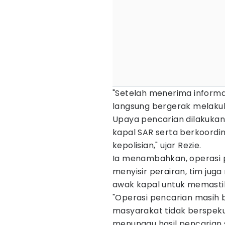
"Setelah menerima inform
langsung bergerak melakuka
Upaya pencarian dilakuka
kapal SAR serta berkoordi
kepolisian," ujar Rezie.
Ia menambahkan, operasi p
menyisir perairan, tim jug
awak kapal untuk memastika
"Operasi pencarian masih
masyarakat tidak berspeku
menunggu hasil pencarian s