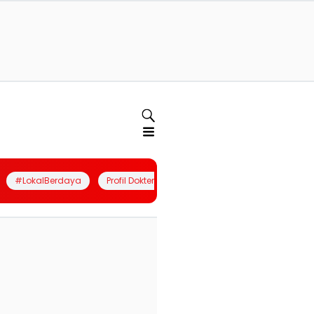
#LokalBerdaya
Profil Dokter
Quiz
Join Community