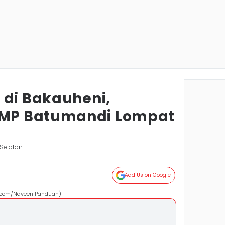
 di Bakauheni,
MP Batumandi Lompat
Selatan
Add Us on Google
ls.com/Naveen Panduan)