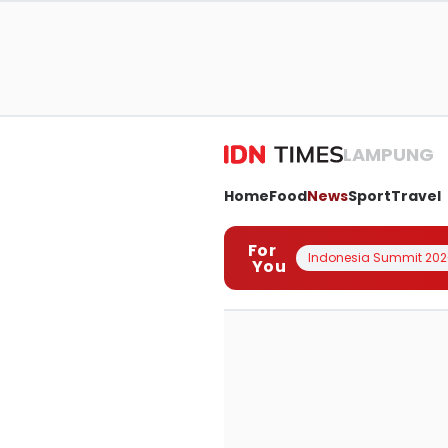
LAMPUNG
Home
Food
News
Sport
Travel
For
Indonesia Summit 202
You