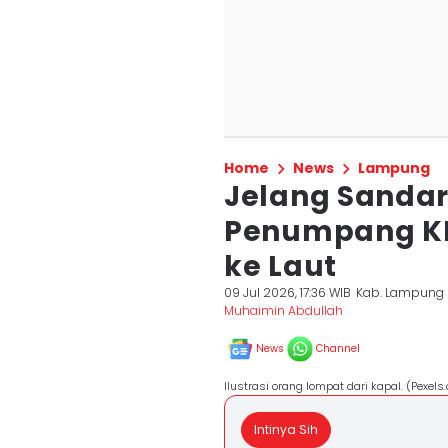
Home
News
Lampung
Jelang Sandar
Penumpang K
ke Laut
09 Jul 2026, 17:36 WIB
Kab. Lampung 
Muhaimin Abdullah
News
Channel
Ilustrasi orang lompat dari kapal. (Pexe
Intinya Sih