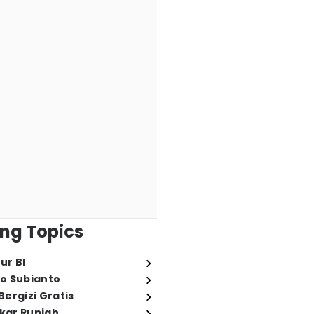
ng Topics
ur BI
o Subianto
ergizi Gratis
ukar Rupiah