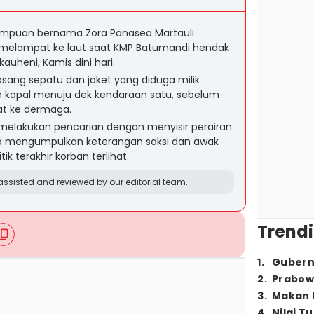
mpuan bernama Zora Panasea Martauli
melompat ke laut saat KMP Batumandi hendak
auheni, Kamis dini hari.
ng sepatu dan jaket yang diduga milik
an kapal menuju dek kendaraan satu, sebelum
at ke dermaga.
elakukan pencarian dengan menyisir perairan
erta mengumpulkan keterangan saksi dan awak
k terakhir korban terlihat.
ssisted and reviewed by our editorial team.
Trendi
1
.
Gubern
2
.
Prabow
3
.
Makan B
4
.
Nilai T