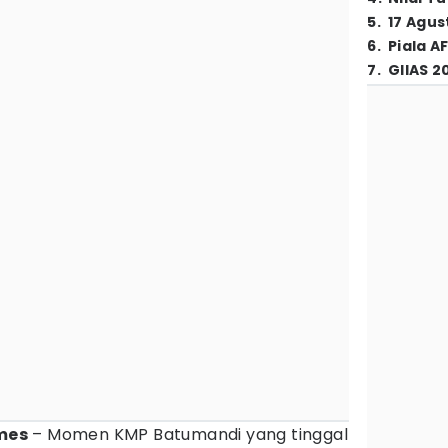
5
.
17 Agus
6
.
Piala A
7
.
GIIAS 2
mes
– Momen KMP Batumandi yang tinggal