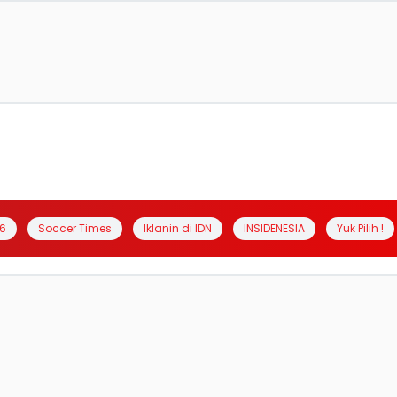
6
Soccer Times
Iklanin di IDN
INSIDENESIA
Yuk Pilih !