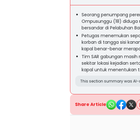
Seorang penumpang pere
Ompusunggu (18) diduga 
bersandar di Pelabuhan Bak
Petugas menemukan sepasa
korban di tangga sisi kan
kapal benar-benar merap
Tim SAR gabungan masih m
sekitar lokasi kejadian s
kapal untuk menentukan titi
This section summary was AI-a
Share Article