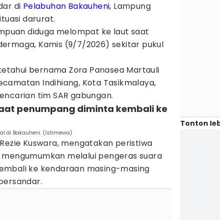
dar di
Pelabuhan Bakauheni
, Lampung
tuasi darurat.
puan diduga melompat ke laut saat
ermaga, Kamis (9/7/2026) sekitar pukul
iketahui bernama Zora Panasea Martauli
camatan Indihiang, Kota Tasikmalaya,
encarian tim SAR gabungan.
saat penumpang diminta kembali ke
Tonton leb
l di Bakauheni. (Istimewa)
 Rezie Kuswara, mengatakan peristiwa
l mengumumkan melalui pengeras suara
embali ke kendaraan masing-masing
bersandar.