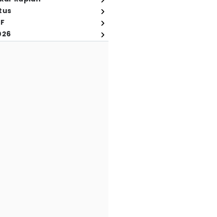
tus
FF
026