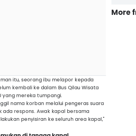
More 
man itu, seorang ibu melapor kepada
lum kembali ke dalam Bus Qilau Wisata
U yang mereka tumpangi.
gil nama korban melalui pengeras suara
idak ada respons. Awak kapal bersama
kukan penyisiran ke seluruh area kapal,"
.
temukan di tangga kapal