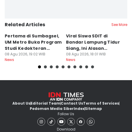
Related Articles
See More
Pertama di Sumbagsel,
Viral Siswa SDIT di
C
UM Metro Buka Program
Bandar Lampung Tidur
d
Studi Kedokteran
Siang, Ini Alasan
B
Hewan
08 Agu 2026, 19:02 WIB
Sekolah
08 Agu 2026, 18:01 WIB
08
News
News
Ne
About Us
Editorial Team
Contact Us
Terms of Services
Pedoman Media Siber
Index
Sitemap
Follow Us
Download