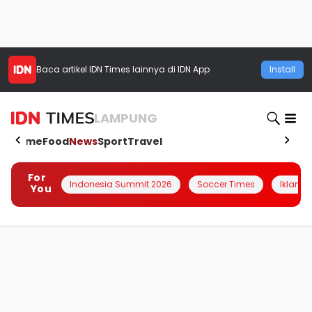
Baca artikel
IDN Times
lainnya di IDN App
Install
LAMPUNG
Home
Food
News
Sport
Travel
For
Indonesia Summit 2026
Soccer Times
Iklanin 
You