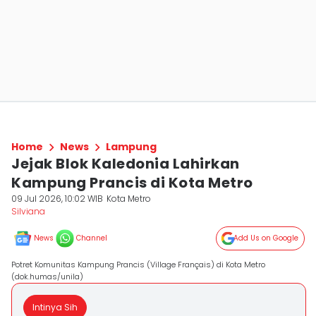
Home
News
Lampung
Jejak Blok Kaledonia Lahirkan
Kampung Prancis di Kota Metro
09 Jul 2026, 10:02 WIB
Kota Metro
Silviana
News
Channel
Add Us on Google
Potret Komunitas Kampung Prancis (Village Français) di Kota Metro
(dok.humas/unila)
Intinya Sih