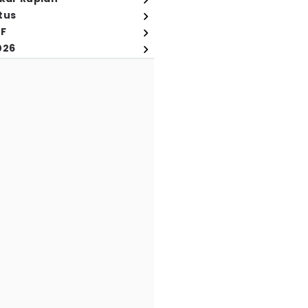
tus
FF
026