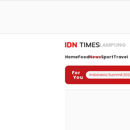
LAMPUNG
Home
Food
News
Sport
Travel
For
Indonesia Summit 202
You