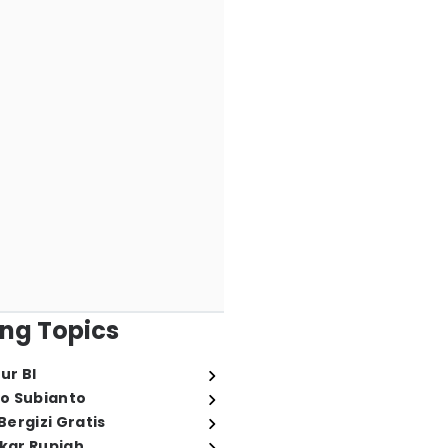
ng Topics
ur BI
o Subianto
ergizi Gratis
ukar Rupiah