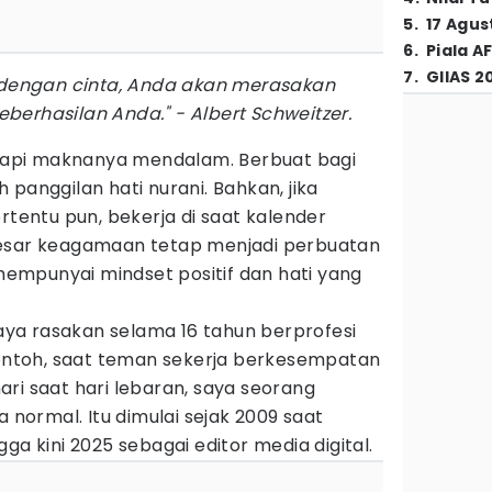
5
.
17 Agus
6
.
Piala A
7
.
GIIAS 2
 dengan cinta, Anda akan merasakan
erhasilan Anda." - Albert Schweitzer.
e tapi maknanya mendalam. Berbuat bagi
panggilan hati nurani. Bahkan, jika
rtentu pun, bekerja di saat kalender
besar keagamaan tetap menjadi perbuatan
 mempunyai mindset positif dan hati yang
 saya rasakan selama 16 tahun berprofesi
 contoh, saat teman sekerja berkesempatan
ri saat hari lebaran, saya seorang
a normal. Itu dimulai sejak 2009 saat
ga kini 2025 sebagai editor media digital.