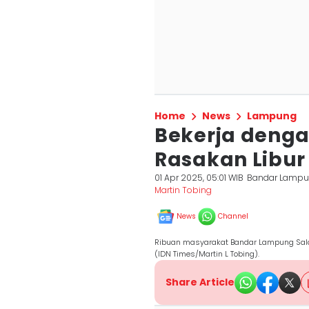
Home
News
Lampung
Bekerja denga
Rasakan Libur
01 Apr 2025, 05:01 WIB
Bandar Lamp
Martin Tobing
News
Channel
Ribuan masyarakat Bandar Lampung Salat I
(IDN Times/Martin L Tobing).
Share Article