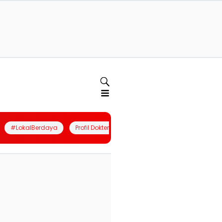
#LokalBerdaya
Profil Dokter
Quiz
Join Community