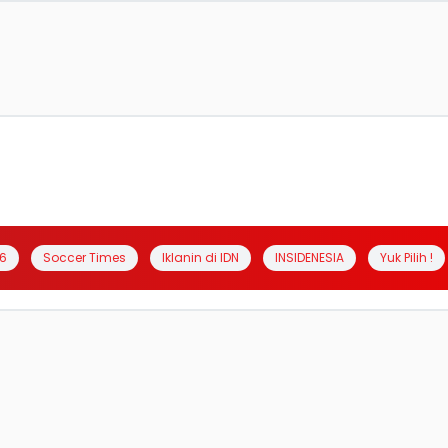
6
Soccer Times
Iklanin di IDN
INSIDENESIA
Yuk Pilih !