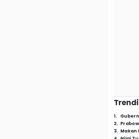
Trendi
1
.
Gubern
2
.
Prabow
3
.
Makan B
4
.
Nilai T