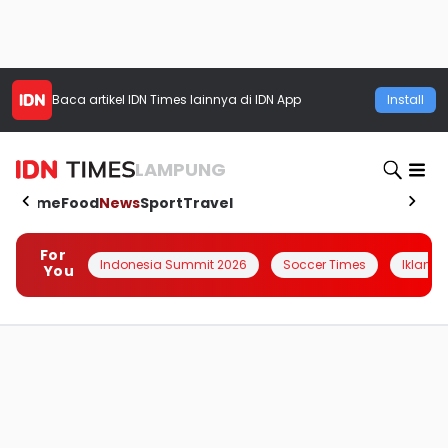
Baca artikel
IDN Times
lainnya di IDN App
Install
LAMPUNG
Home
Food
News
Sport
Travel
For
Indonesia Summit 2026
Soccer Times
Iklanin 
You