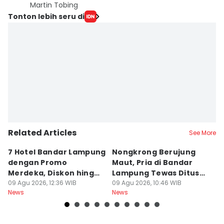
Martin Tobing
Tonton lebih seru di
Related Articles
See More
7 Hotel Bandar Lampung
Nongkrong Berujung
W
dengan Promo
Maut, Pria di Bandar
K
Merdeka, Diskon hingga
Lampung Tewas Ditusuk
L
50 Persen
09 Agu 2026, 12:36 WIB
Teman
09 Agu 2026, 10:46 WIB
W
09
News
News
Ne