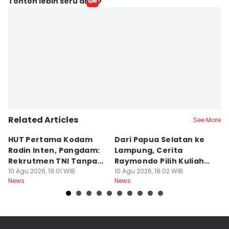
Tonton lebih seru di
Related Articles
See More
HUT Pertama Kodam
Dari Papua Selatan ke
P
Radin Inten, Pangdam:
Lampung, Cerita
ke
Rekrutmen TNI Tanpa
Raymondo Pilih Kuliah
M
Main Uang
10 Agu 2026, 19:01 WIB
ITERA
10 Agu 2026, 18:02 WIB
10
News
News
Ne