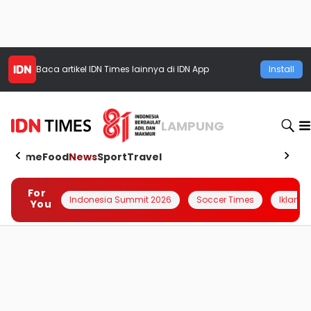
Baca artikel
IDN Times
lainnya di IDN App
Install
LAMPUNG
Home
Food
News
Sport
Travel
For
Indonesia Summit 2026
Soccer Times
Iklanin 
You