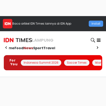
Baca artikel
IDN Times
lainnya di IDN App
Install
LAMPUNG
Home
Food
News
Sport
Travel
For
Indonesia Summit 2026
Soccer Times
Iklanin 
You