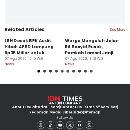
Related Articles
See More
LBH Desak BPK Audit
Warga Mengeluh Jalan
B
Hibah APBD Lampung
RA Basyid Rusak,
Pe
Rp35 Miliar untuk
Pemkab Lamsel Janji
P
Kejaksaan
07 Agu 2026, 16:15 WIB
Segera Perbaiki
07 Agu 2026, 13:16 WIB
D
07
News
News
Ne
About Us
Editorial Team
Contact Us
Terms of Services
Pedoman Media Siber
Index
Sitemap
Follow Us