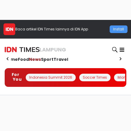
Baca artikel
IDN Times
lainnya di IDN App
Install
LAMPUNG
Home
Food
News
Sport
Travel
For
Indonesia Summit 2026
Soccer Times
Iklanin 
You