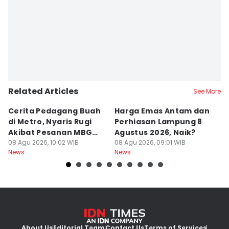
Related Articles
See More
Cerita Pedagang Buah
Harga Emas Antam dan
P
di Metro, Nyaris Rugi
Perhiasan Lampung 8
P
Akibat Pesanan MBG
Agustus 2026, Naik?
A
Batal
08 Agu 2026, 10:02 WIB
08 Agu 2026, 09:01 WIB
B
08
News
News
Ne
About Us
Editorial Team
Contact Us
Terms of Services