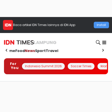
Baca artikel
IDN Times
lainnya di IDN App
Install
LAMPUNG
Home
Food
News
Sport
Travel
For
Indonesia Summit 2026
Soccer Times
Iklanin 
You