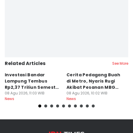
Related Articles
See More
Investasi Bandar
Cerita Pedagang Buah
H
Lampung Tembus
di Metro, Nyaris Rugi
P
Rp2,37 Triliun Semester
Akibat Pesanan MBG
A
I 2026
08 Agu 2026, 11:03 WIB
Batal
08 Agu 2026, 10:02 WIB
08
News
News
Ne