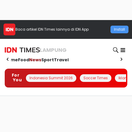
Baca artikel
IDN Times
lainnya di IDN App
Install
LAMPUNG
Home
Food
News
Sport
Travel
For
Indonesia Summit 2026
Soccer Times
Iklanin 
You