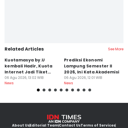
Martin Tobing
Related Articles
See More
Kuotamasya by.U
Prediksi Ekonomi
B
kembali Hadir, Kuota
Lampung Semester II
P
Internet Jadi Tiket
2026, Ini Kata Akademisi
P
Liburan?
06 Agu 2026, 13:02 WIB
06 Agu 2026, 12:01 WIB
R
06
News
News
Ne
About Us
Editorial Team
Contact Us
Terms of Services