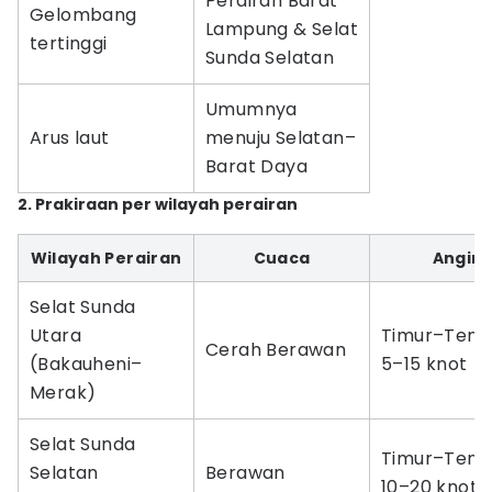
Perairan Barat
Gelombang
Lampung & Selat
tertinggi
Sunda Selatan
Umumnya
Arus laut
menuju Selatan–
Barat Daya
2. Prakiraan per wilayah perairan
Wilayah Perairan
Cuaca
Angin
Selat Sunda
Utara
Timur–Teng
Cerah Berawan
(Bakauheni–
5–15 knot
Merak)
Selat Sunda
Timur–Teng
Selatan
Berawan
10–20 knot