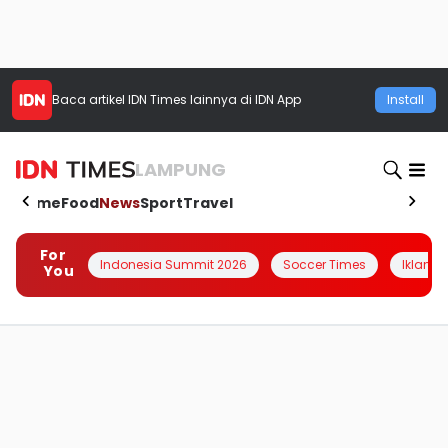
Baca artikel
IDN Times
lainnya di IDN App
Install
LAMPUNG
Home
Food
News
Sport
Travel
For
Indonesia Summit 2026
Soccer Times
Iklanin 
You