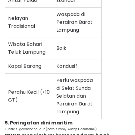
Antar Pulau
standar
Waspada di
Nelayan
Perairan Barat
Tradisional
Lampung
Wisata Bahari
Baik
Teluk Lampung
Kapal Barang
Kondusif
Perlu waspada
di Selat Sunda
Perahu Kecil (<10
Selatan dan
GT)
Perairan Barat
Lampung
5. Peringatan dini maritim
ilustrasi gelombang laut (pexels.com/Виктор Соломоник)