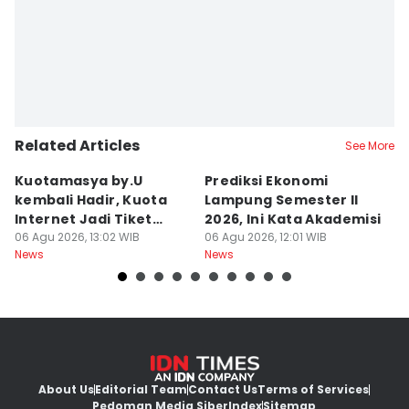
Related Articles
See More
Kuotamasya by.U
Prediksi Ekonomi
B
kembali Hadir, Kuota
Lampung Semester II
P
Internet Jadi Tiket
2026, Ini Kata Akademisi
P
Liburan?
06 Agu 2026, 13:02 WIB
06 Agu 2026, 12:01 WIB
R
06
News
News
Ne
About Us
Editorial Team
Contact Us
Terms of Services
Pedoman Media Siber
Index
Sitemap