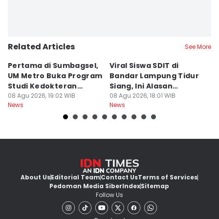
Related Articles
See More
Pertama di Sumbagsel,
Viral Siswa SDIT di
C
UM Metro Buka Program
Bandar Lampung Tidur
d
Studi Kedokteran
Siang, Ini Alasan
B
Hewan
08 Agu 2026, 19:02 WIB
Sekolah
08 Agu 2026, 18:01 WIB
08
News
News
Ne
About Us
Editorial Team
Contact Us
Terms of Services
Pedoman Media Siber
Index
Sitemap
Follow Us