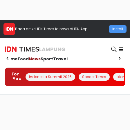
Baca artikel
IDN Times
lainnya di IDN App
Install
LAMPUNG
Home
Food
News
Sport
Travel
For
Indonesia Summit 2026
Soccer Times
Iklanin 
You