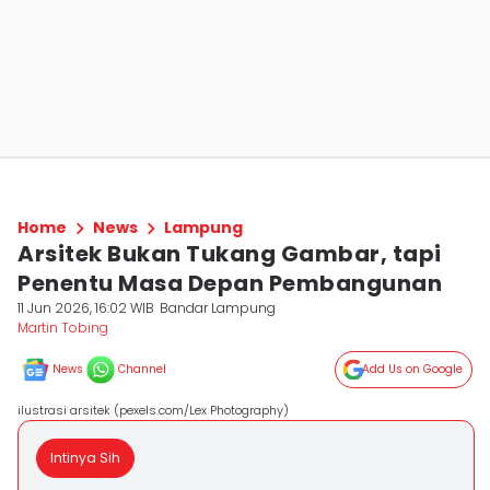
Home
News
Lampung
Arsitek Bukan Tukang Gambar, tapi
Penentu Masa Depan Pembangunan
11 Jun 2026, 16:02 WIB
Bandar Lampung
Martin Tobing
News
Channel
Add Us on Google
ilustrasi arsitek (pexels.com/Lex Photography)
Intinya Sih