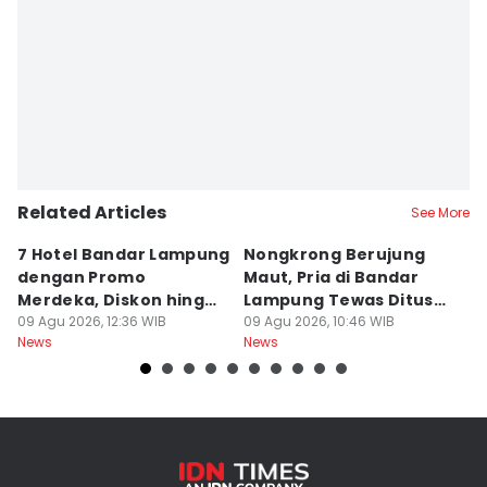
Related Articles
See More
7 Hotel Bandar Lampung
Nongkrong Berujung
W
dengan Promo
Maut, Pria di Bandar
K
Merdeka, Diskon hingga
Lampung Tewas Ditusuk
L
50 Persen
09 Agu 2026, 12:36 WIB
Teman
09 Agu 2026, 10:46 WIB
W
09
News
News
Ne