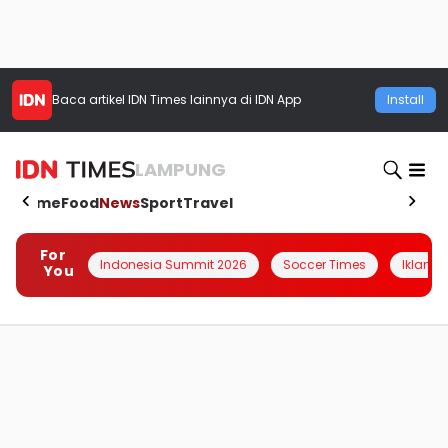
Baca artikel
IDN Times
lainnya di IDN App
Install
LAMPUNG
Home
Food
News
Sport
Travel
For
Indonesia Summit 2026
Soccer Times
Iklanin 
You