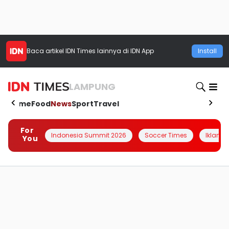
Baca artikel
IDN Times
lainnya di IDN App
Install
LAMPUNG
Home
Food
News
Sport
Travel
For
Indonesia Summit 2026
Soccer Times
Iklanin 
You