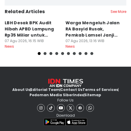
Related Articles
See More
LBH Desak BPK Audit
Warga Mengeluh Jalan
B
Hibah APBD Lampung
RA Basyid Rusak,
Pe
Rp35 Miliar untuk
Pemkab Lamsel Janji
P
Kejaksaan
07 Agu 2026, 16:15 WIB
Segera Perbaiki
07 Agu 2026, 13:16 WIB
D
07
News
News
Ne
About Us
Editorial Team
Contact Us
Terms of Services
Pedoman Media Siber
Index
Sitemap
Follow Us
Download