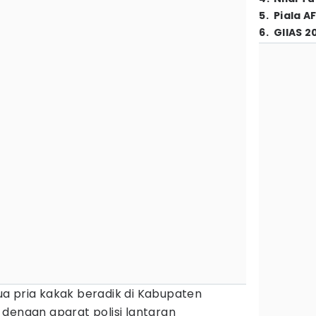
5
.
Piala A
6
.
GIIAS 2
a pria kakak beradik di Kabupaten
dengan aparat polisi lantaran