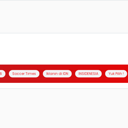
6
Soccer Times
Iklanin di IDN
INSIDENESIA
Yuk Pilih !