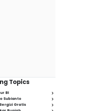
ng Topics
ur BI
o Subianto
ergizi Gratis
ukar Rupiah