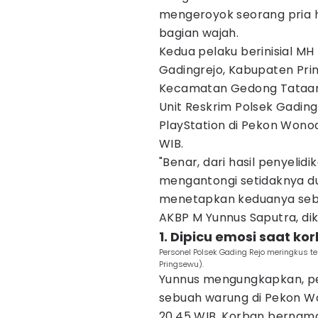
mengeroyok seorang pria 
bagian wajah.
Kedua pelaku berinisial M
Gadingrejo, Kabupaten Pri
Kecamatan Gedong Tataan,
Unit Reskrim Polsek Gading
PlayStation di Pekon Wonod
WIB.
"Benar, dari hasil penyelidi
mengantongi setidaknya du
menetapkan keduanya sebag
AKBP M Yunnus Saputra, dik
1. Dipicu emosi saat k
Personel Polsek Gading Rejo meringkus te
Pringsewu).
Yunnus mengungkapkan, pe
sebuah warung di Pekon Wo
20.45 WIB. Korban bernam