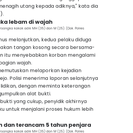
 menagih utang kepada adiknya," kata dia
).
uka lebam di wajah
rsangka kakak adik MH (35) dan M (25). (Dok. Polres
nus melanjutkan, kedua pelaku diduga
akan tangan kosong secara bersama-
kan itu menyebabkan korban mengalami
bagian wajah.
 memutuskan melaporkan kejadian
ejo. Polisi menerima laporan selanjutnya
lidikan, dengan meminta keterangan
gumpulkan alat bukti.
bukti yang cukup, penyidik akhirnya
 untuk menjalani proses hukum lebih
an dan terancam 5 tahun penjara
rsangka kakak adik MH (35) dan M (25). (Dok. Polres