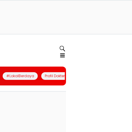
#LokalBerdaya
Profil Dokter
Quiz
Join Community