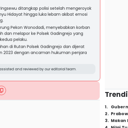
Pringsewu ditangkap polisi setelah mengeroyok
yu Hidayat hingga luka lebam akibat emosi
g.
warung Pekon Wonodadi, menyebabkan korban
h dan melapor ke Polsek Gadingrejo yang
edua pelaku.
han di Rutan Polsek Gadingrejo dan dijerat
hun 2023 dengan ancaman hukuman penjara
ssisted and reviewed by our editorial team.
Trendi
1
.
Gubern
2
.
Prabow
3
.
Makan B
4
.
Nilai T