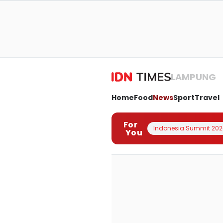
LAMPUNG
Home
Food
News
Sport
Travel
For
Indonesia Summit 202
You