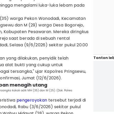
hingga mengalami luka-luka lebam pada
H (35) warga Pekon Wonodadi, Kecamatan
ngsewu dan M (29) warga Desa Bogorejo,
 Kabupaten Pesawaran. Mereka diringkus
rejo saat berada di sebuah rental
adi, Selasa (9/6/2026) sekitar pukul 20.00
Tonton leb
kan yang dilakukan, penyidik telah
a alat bukti yang cukup untuk
ai tersangka," ujar Kapolres Pringsewu,
onfirmasi, Jumat (12/6/2026).
orban menagih utang
rsangka kakak adik MH (35) dan M (25). (Dok. Polres
ristiwa
pengeroyokan
tersebut terjadi di
nodadi, Rabu (3/6/2026) sekitar pukul
a Wahyu Hidayat (28), warga Pekon