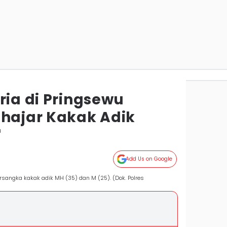
ria di Pringsewu
ihajar Kakak Adik
u
Add Us on Google
rsangka kakak adik MH (35) dan M (25). (Dok. Polres