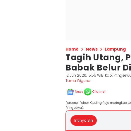
Home
News
Lampung
Tagih Utang, P
Babak Belur D
12 Jun 2026, 15:55 WIB
Kab. Pringsew
Tama Wiguna
News
Channel
Personel Polsek Gading Rejo meringkus te
Pringsewu).
Intinya Sih