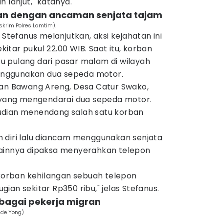
 lanjut," katanya.
ban dengan ancaman senjata tajam
eskrim Polres Lamtim).
 Stefanus melanjutkan, aksi kejahatan ini
ekitar pukul 22.00 WIB. Saat itu, korban
 pulang dari pasar malam di wilayah
nggunakan dua sepeda motor.
lan Bawang Areng, Desa Catur Swako,
u yang mengendarai dua sepeda motor.
udian menendang salah satu korban
 diri lalu diancam menggunakan senjata
lainnya dipaksa menyerahkan telepon
 korban kehilangan sebuah telepon
ian sekitar Rp350 ribu," jelas Stefanus.
ebagai pekerja migran
nde Yong)