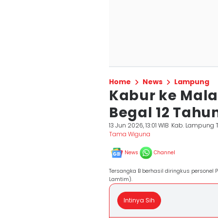
Home
News
Lampung
Kabur ke Malay
Begal 12 Tahu
13 Jun 2026, 13:01 WIB
Kab. Lampung 
Tama Wiguna
News
Channel
Tersangka B berhasil diringkus personel 
Lamtim).
Intinya Sih