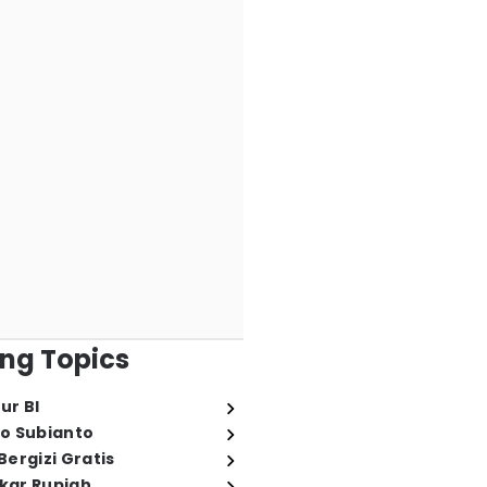
ng Topics
ur BI
o Subianto
ergizi Gratis
ukar Rupiah