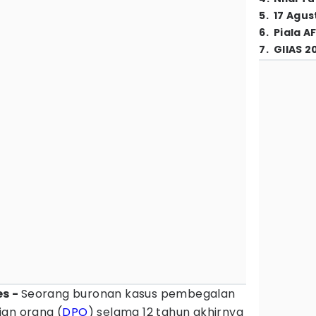
5
.
17 Agus
6
.
Piala A
7
.
GIIAS 2
es -
Seorang buronan kasus pembegalan
ian orang (
DPO
) selama 12 tahun akhirnya