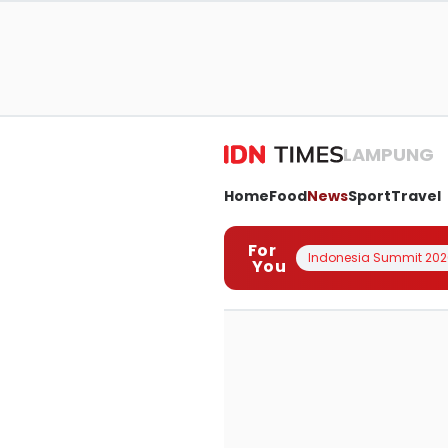
LAMPUNG
Home
Food
News
Sport
Travel
For
Indonesia Summit 202
You