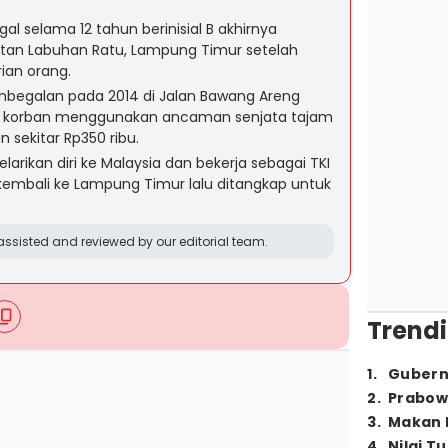
l selama 12 tahun berinisial B akhirnya
atan Labuhan Ratu, Lampung Timur setelah
ian orang.
embegalan pada 2014 di Jalan Bawang Areng
 korban menggunakan ancaman senjata tajam
sekitar Rp350 ribu.
larikan diri ke Malaysia dan bekerja sebagai TKI
kembali ke Lampung Timur lalu ditangkap untuk
ssisted and reviewed by our editorial team.
Trendi
1
.
Gubern
2
.
Prabow
3
.
Makan B
4
.
Nilai T