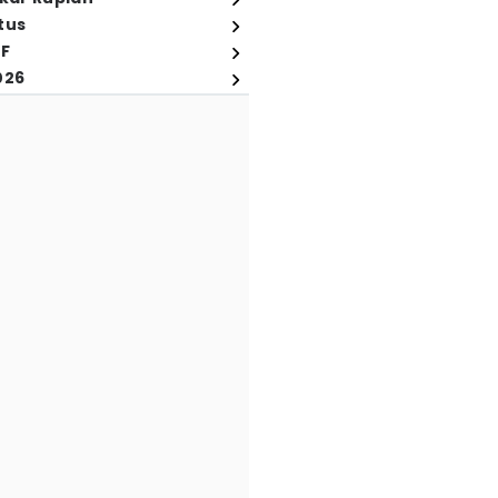
tus
FF
026