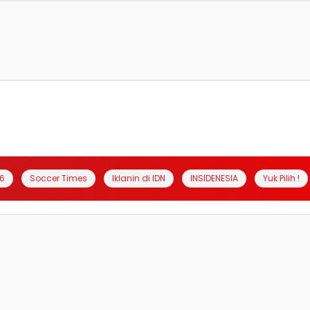
6
Soccer Times
Iklanin di IDN
INSIDENESIA
Yuk Pilih !