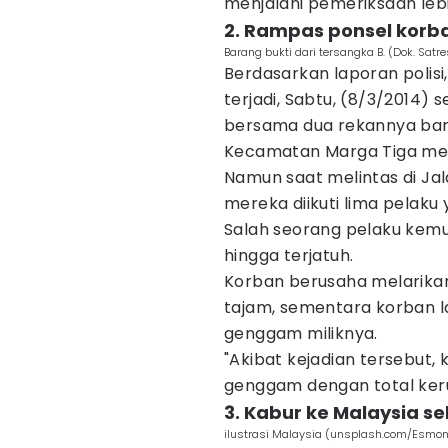
menjalani pemeriksaan lebih
2. Rampas ponsel kor
Barang bukti dari tersangka B. (Dok. Satr
Berdasarkan laporan polisi,
terjadi, Sabtu, (8/3/2014) s
bersama dua rekannya baru
Kecamatan Marga Tiga me
Namun saat melintas di Ja
mereka diikuti lima pelak
Salah seorang pelaku kem
hingga terjatuh.
Korban berusaha melarikan
tajam, sementara korban 
genggam miliknya.
"Akibat kejadian tersebut,
genggam dengan total kerug
3. Kabur ke Malaysia s
ilustrasi Malaysia (unsplash.com/Esmo