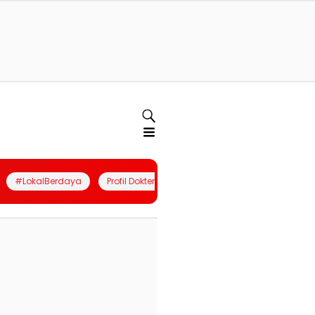
#LokalBerdaya
Profil Dokter
Quiz
Join Community