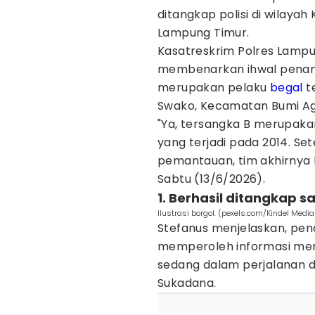
ditangkap polisi di wilay
Lampung Timur.
Kasatreskrim Polres Lampu
membenarkan ihwal penangk
merupakan pelaku
begal
te
Swako, Kecamatan Bumi Ag
"Ya, tersangka B merupak
yang terjadi pada 2014. Se
pemantauan, tim akhirnya 
Sabtu (13/6/2026).
1. Berhasil ditangkap s
Ilustrasi borgol. (pexels.com/Kindel Media
Stefanus menjelaskan, pena
memperoleh informasi me
sedang dalam perjalanan 
Sukadana.