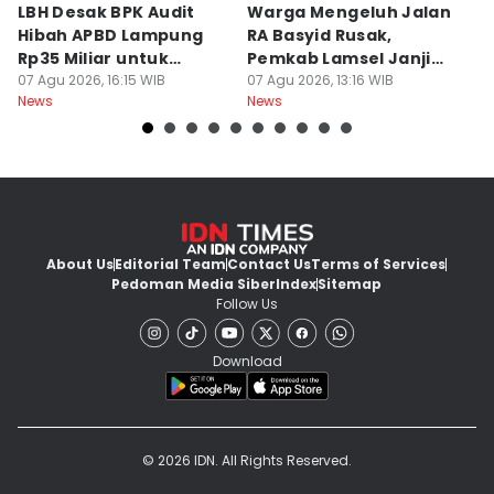
LBH Desak BPK Audit
Warga Mengeluh Jalan
B
Hibah APBD Lampung
RA Basyid Rusak,
Pe
Rp35 Miliar untuk
Pemkab Lamsel Janji
P
Kejaksaan
07 Agu 2026, 16:15 WIB
Segera Perbaiki
07 Agu 2026, 13:16 WIB
D
07
News
News
Ne
About Us
Editorial Team
Contact Us
Terms of Services
Pedoman Media Siber
Index
Sitemap
Follow Us
Download
© 2026 IDN. All Rights Reserved.