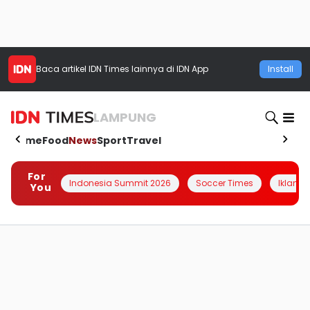
Baca artikel
IDN Times
lainnya di IDN App
Install
LAMPUNG
Home
Food
News
Sport
Travel
For
Indonesia Summit 2026
Soccer Times
Iklanin 
You