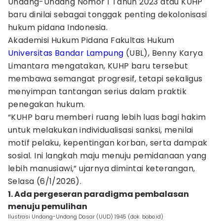
Undang-Undang Nomor 1 Tahun 2023 atau KUHP
baru dinilai sebagai tonggak penting dekolonisasi
hukum pidana Indonesia.
Akademisi Hukum Pidana Fakultas Hukum
Universitas Bandar Lampung
(UBL), Benny Karya
Limantara mengatakan, KUHP baru tersebut
membawa semangat progresif, tetapi sekaligus
menyimpan tantangan serius dalam praktik
penegakan hukum.
“KUHP baru memberi ruang lebih luas bagi hakim
untuk melakukan individualisasi sanksi, menilai
motif pelaku, kepentingan korban, serta dampak
sosial. Ini langkah maju menuju pemidanaan yang
lebih manusiawi,” ujarnya dimintai keterangan,
Selasa (6/1/2026).
1. Ada pergeseran paradigma pembalasan
menuju pemulihan
Ilustrasi Undang-Undang Dasar (UUD) 1945 (dok. bobo.id)