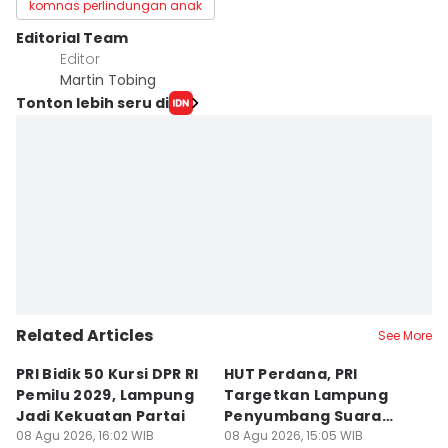
komnas perlindungan anak
Editorial Team
Editor
Martin Tobing
Tonton lebih seru di
Related Articles
See More
PRI Bidik 50 Kursi DPR RI
HUT Perdana, PRI
C
Pemilu 2029, Lampung
Targetkan Lampung
d
Jadi Kekuatan Partai
Penyumbang Suara
B
08 Agu 2026, 16:02 WIB
Terbesar
08 Agu 2026, 15:05 WIB
08