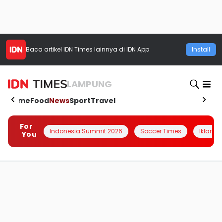
Baca artikel
IDN Times
lainnya di IDN App
Install
LAMPUNG
Home
Food
News
Sport
Travel
For
Indonesia Summit 2026
Soccer Times
Iklanin 
You