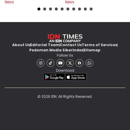
News
News
Ne
About Us
Editorial Team
Contact Us
Terms of Services
Pedoman Media Siber
Index
Sitemap
Follow Us
Download
© 2026 IDN. All Rights Reserved.