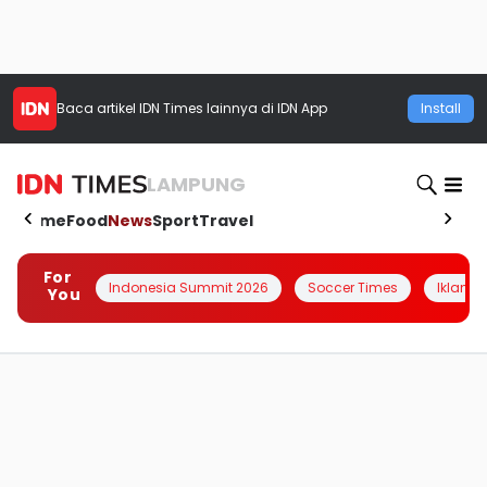
Baca artikel
IDN Times
lainnya di IDN App
Install
LAMPUNG
Home
Food
News
Sport
Travel
For
Indonesia Summit 2026
Soccer Times
Iklanin 
You