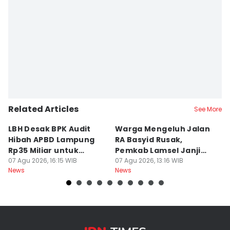
Related Articles
See More
LBH Desak BPK Audit
Warga Mengeluh Jalan
B
Hibah APBD Lampung
RA Basyid Rusak,
Pe
Rp35 Miliar untuk
Pemkab Lamsel Janji
P
Kejaksaan
07 Agu 2026, 16:15 WIB
Segera Perbaiki
07 Agu 2026, 13:16 WIB
D
07
News
News
Ne