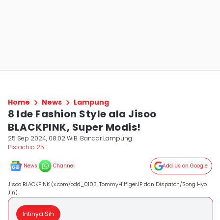
Home
News
Lampung
8 Ide Fashion Style ala Jisoo
BLACKPINK, Super Modis!
25 Sep 2024, 08:02 WIB
Bandar Lampung
Pistachio 25
News
Channel
Add Us on Google
Jisoo BLACKPINK (x.com/odd_0103, TommyHilfigerJP dan Dispatch/Song Hyo
Jin)
Intinya Sih