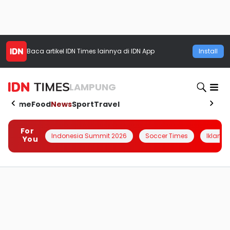
Baca artikel
IDN Times
lainnya di IDN App
Install
LAMPUNG
Home
Food
News
Sport
Travel
For
Indonesia Summit 2026
Soccer Times
Iklanin 
You