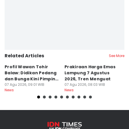
Related Articles
See More
Profil Wawan Tohir
Prakiraan Harga Emas
P
Balaw: Didikan Pedang
Lampung 7 Agustus
P
dan Bunga Kini Pimpin
2026, Tren Menguat
A
PRI Lampung
07 Agu 2026, 09:01 WIB
07 Agu 2026, 08:03 WIB
G
07
News
News
Ne