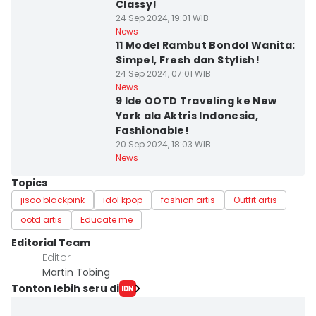
Classy!
24 Sep 2024, 19:01 WIB
News
11 Model Rambut Bondol Wanita:
Simpel, Fresh dan Stylish!
24 Sep 2024, 07:01 WIB
News
9 Ide OOTD Traveling ke New
York ala Aktris Indonesia,
Fashionable!
20 Sep 2024, 18:03 WIB
News
Topics
jisoo blackpink
idol kpop
fashion artis
Outfit artis
ootd artis
Educate me
Editorial Team
Editor
Martin Tobing
Tonton lebih seru di