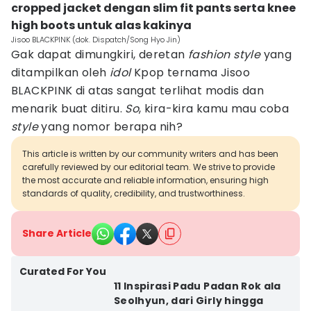
cropped jacket dengan slim fit pants serta knee
high boots untuk alas kakinya
Jisoo BLACKPINK (dok. Dispatch/Song Hyo Jin)
Gak dapat dimungkiri, deretan
fashion style
yang
ditampilkan oleh
idol
Kpop ternama Jisoo
BLACKPINK di atas sangat terlihat modis dan
menarik buat ditiru.
So
, kira-kira kamu mau coba
style
yang nomor berapa nih?
This article is written by our community writers and has been
carefully reviewed by our editorial team. We strive to provide
the most accurate and reliable information, ensuring high
standards of quality, credibility, and trustworthiness.
Share Article
Curated For You
11 Inspirasi Padu Padan Rok ala
Seolhyun, dari Girly hingga