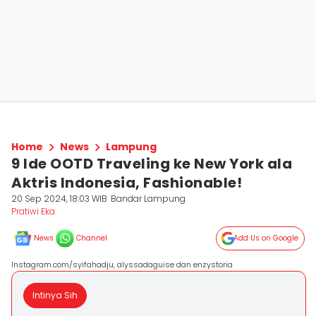
Home
News
Lampung
9 Ide OOTD Traveling ke New York ala
Aktris Indonesia, Fashionable!
20 Sep 2024, 18:03 WIB
Bandar Lampung
Pratiwi Eka
News
Channel
Add Us on Google
Instagram.com/syifahadju, alyssadaguise dan enzystoria
Intinya Sih