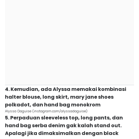
4. Kemudian, ada Alyssa memakai kombinasi
halter blouse, long skirt, mary jane shoes
polkadot, dan hand bag monokrom
Alyssa Daguise (instagram.com/alyssadaguise)
5. Perpaduan sleeveless top, long pants, dan
hand bag serba denim gak kalah stand out.
Apalagi jika dimaksimalkan dengan black