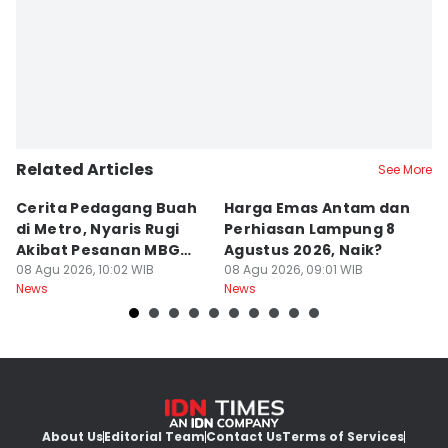
Related Articles
See More
Cerita Pedagang Buah
Harga Emas Antam dan
P
di Metro, Nyaris Rugi
Perhiasan Lampung 8
P
Akibat Pesanan MBG
Agustus 2026, Naik?
A
Batal
08 Agu 2026, 10:02 WIB
08 Agu 2026, 09:01 WIB
B
08
News
News
Ne
About Us
Editorial Team
Contact Us
Terms of Services