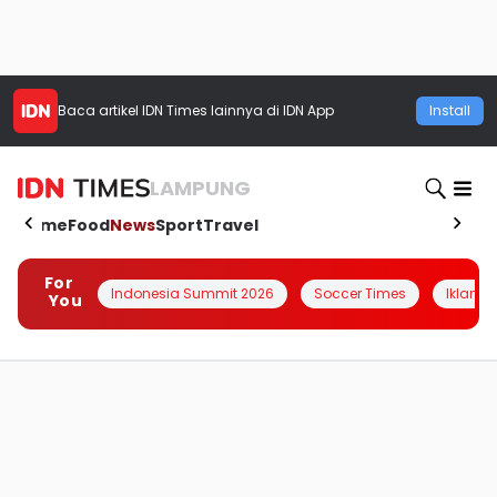
Baca artikel
IDN Times
lainnya di IDN App
Install
LAMPUNG
Home
Food
News
Sport
Travel
For
Indonesia Summit 2026
Soccer Times
Iklanin 
You