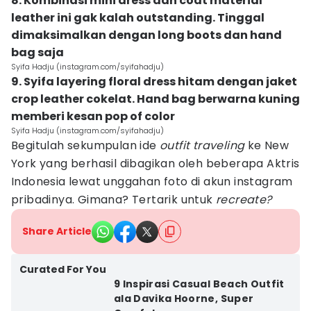
8. Kombinasi mini dress dan coat material
leather ini gak kalah outstanding. Tinggal
dimaksimalkan dengan long boots dan hand
bag saja
Syifa Hadju (instagram.com/syifahadju)
9. Syifa layering floral dress hitam dengan jaket
crop leather cokelat. Hand bag berwarna kuning
memberi kesan pop of color
Syifa Hadju (instagram.com/syifahadju)
Begitulah sekumpulan ide
outfit traveling
ke New
York yang berhasil dibagikan oleh beberapa Aktris
Indonesia lewat unggahan foto di akun instagram
pribadinya. Gimana? Tertarik untuk
recreate?
Share Article
Curated For You
9 Inspirasi Casual Beach Outfit
ala Davika Hoorne, Super