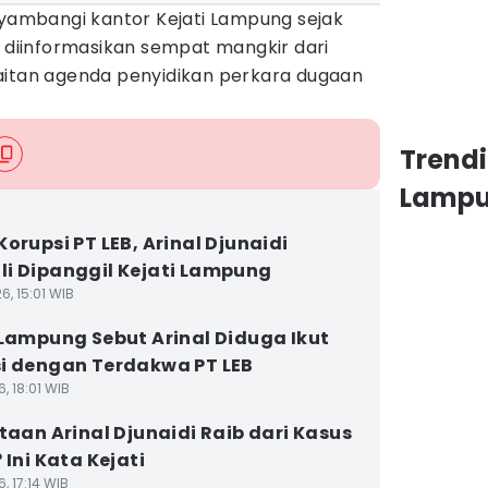
nyambangi kantor Kejati Lampung sejak
m diinformasikan sempat mangkir dari
aitan agenda penyidikan perkara dugaan
Trend
Lamp
Korupsi PT LEB, Arinal Djunaidi
i Dipanggil Kejati Lampung
6, 15:01 WIB
 Lampung Sebut Arinal Diduga Ikut
i dengan Terdakwa PT LEB
6, 18:01 WIB
itaan Arinal Djunaidi Raib dari Kasus
 Ini Kata Kejati
6, 17:14 WIB