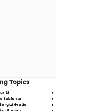
ng Topics
ur BI
o Subianto
ergizi Gratis
ukar Rupiah