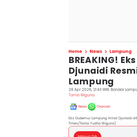
Home
News
Lampung
BREAKING! Eks
Djunaidi Resmi
Lampung
28 Apr 2026, 21:43 WIB
Bandar Lamp
Tama Wiguna
News
Channel
Eks Gubernur Lampung Arinal Djunaidi di
Times/Tama Yudha Wiguna).
Intinya Sih