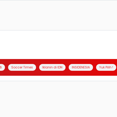
6
Soccer Times
Iklanin di IDN
INSIDENESIA
Yuk Pilih !