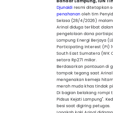
Bandar Lampung, IDN Ti
Djunaidi
resmi ditetapkan 
penahanan
oleh tim Penyid
Selasa (28/4/2026) malam
Arinal diduga terlibat dala
pengelolaan dana partisipas
Lampung Energi Berjaya (
Participating Interest (PI)
South East Sumatera (WK OS
setara Rp271 miliar.
​Berdasarkan pantauan di 
tampak tegang saat Arinal 
mengenakan kemeja hitam 
merah muda khas tindak pi
Di bagian belakang rompi te
Pidsus Kejati Lampung". K
besi saat digiring petugas.
​Langkah kaki Arinal didam