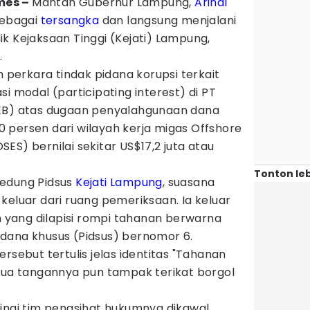
mes –
Mantan Gubernur Lampung,
Arinal
sebagai
tersangka
dan langsung menjalani
ik Kejaksaan Tinggi (Kejati) Lampung,
.
m perkara tindak pidana korupsi terkait
i modal (participating interest) di PT
LEB) atas dugaan penyalahgunaan dana
 10 persen dari wilayah kerja migas Offshore
ES) bernilai sekitar US$17,2 juta atau
Tonton leb
gedung Pidsus
Kejati Lampung
, suasana
keluar dari ruang pemeriksaan. Ia keluar
yang dilapisi rompi tahanan berwarna
dana khusus (Pidsus) bernomor 6.
rsebut tertulis jelas identitas "Tahanan
edua tangannya pun tampak terikat borgol
pingi tim penasihat hukumnya dikawal