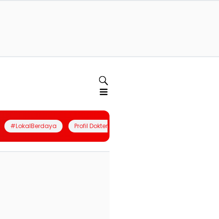
#LokalBerdaya
Profil Dokter
Quiz
Join Community