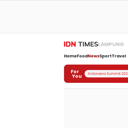
LAMPUNG
Home
Food
News
Sport
Travel
For
Indonesia Summit 202
You