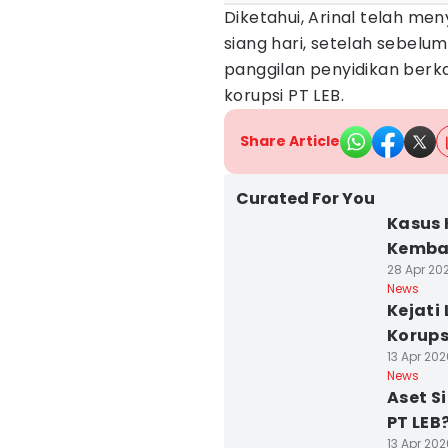
Diketahui, Arinal telah me
siang hari, setelah sebelu
panggilan penyidikan berk
korupsi PT LEB.
Share Article
Curated For You
Kasus 
Kembal
28 Apr 202
News
Kejati
Korups
13 Apr 202
News
Aset S
PT LEB?
13 Apr 202