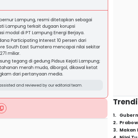
ubernur Lampung, resmi ditetapkan sebagai
ati Lampung terkait dugaan korupsi
asi modal di PT Lampung Energi Berjaya.
a Participating Interest 10 persen dari
ore South East Sumatera mencapai nilai sekitar
71 miliar.
sung tegang di gedung Pidsus Kejati Lampung;
tahanan merah muda, diborgol, dikawal ketat
gkam dari pertanyaan media.
ssisted and reviewed by our editorial team.
Trendi
1
.
Gubern
2
.
Prabow
3
.
Makan B
4
.
Nilai T