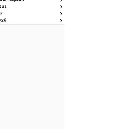
tus
FF
026