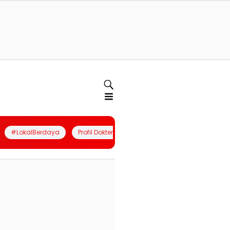
#LokalBerdaya
Profil Dokter
Quiz
Join Community