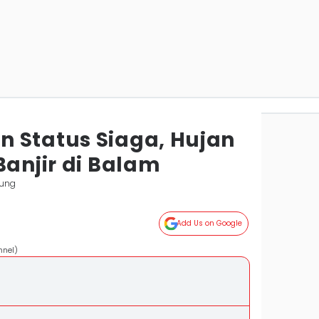
 Status Siaga, Hujan
Banjir di Balam
ung
Add Us on Google
nnel)