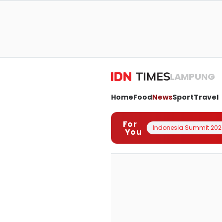
LAMPUNG
Home
Food
News
Sport
Travel
For
Indonesia Summit 202
You