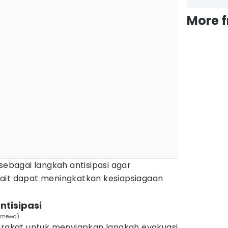
More 
 sebagai langkah antisipasi agar
ait dapat meningkatkan kesiapsiagaan
ntisipasi
timewa)
akat untuk menyiapkan langkah evakuasi