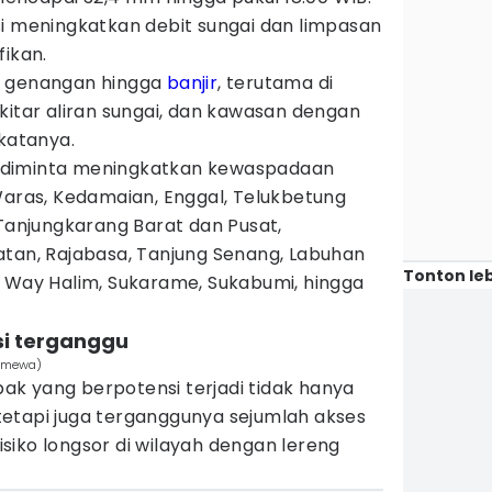
si meningkatkan debit sungai dan limpasan
fikan.
u genangan hingga
banjir
, terutama di
kitar aliran sungai, dan kawasan dengan
 katanya.
 diminta meningkatkan kewaspadaan
Waras, Kedamaian, Enggal, Telukbetung
 Tanjungkarang Barat dan Pusat,
atan, Rajabasa, Tanjung Senang, Labuhan
Tonton leb
, Way Halim, Sukarame, Sukabumi, hingga
nsi terganggu
timewa)
k yang berpotensi terjadi tidak hanya
etapi juga terganggunya sejumlah akses
risiko longsor di wilayah dengan lereng