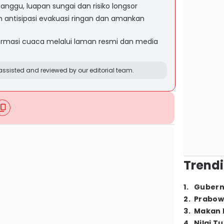
ganggu, luapan sungai dan risiko longsor
 antisipasi evakuasi ringan dan amankan
formasi cuaca melalui laman resmi dan media
ssisted and reviewed by our editorial team.
Trendi
1
.
Gubern
2
.
Prabow
3
.
Makan B
4
.
Nilai T