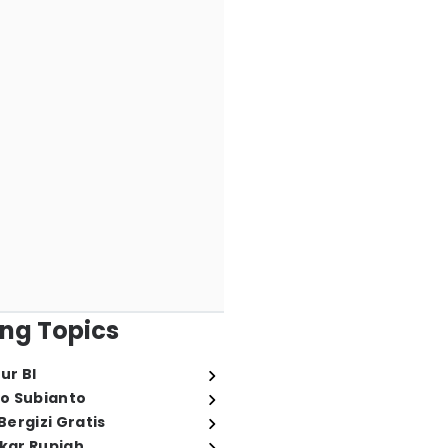
ng Topics
ur BI
o Subianto
ergizi Gratis
ukar Rupiah