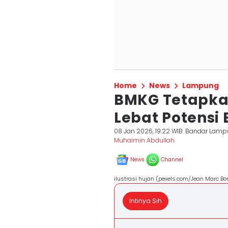
Home
News
Lampung
BMKG Tetapkan
Lebat Potensi 
08 Jan 2026, 19:22 WIB
Bandar Lamp
Muhaimin Abdullah
News
Channel
ilustrasi hujan (pexels.com/Jean Marc Bo
Intinya Sih