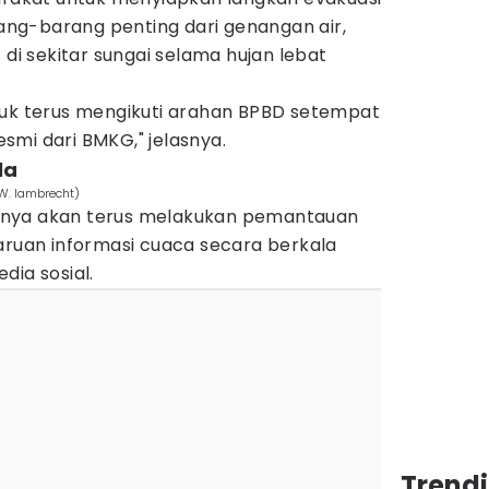
ng-barang penting dari genangan air,
 di sekitar sungai selama hujan lebat
tuk terus mengikuti arahan BPBD setempat
smi dari BMKG," jelasnya.
la
 W. lambrecht)
knya akan terus melakukan pemantauan
uan informasi cuaca secara berkala
dia sosial.
Trend