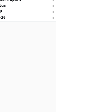
tus
FF
026