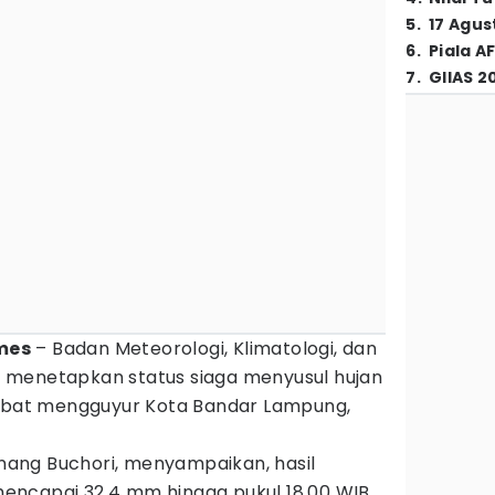
5
.
17 Agus
6
.
Piala A
7
.
GIIAS 2
imes
– Badan Meteorologi, Klimatologi, dan
 menetapkan status siaga menyusul hujan
lebat mengguyur Kota Bandar Lampung,
ang Buchori, menyampaikan, hasil
ncapai 32,4 mm hingga pukul 18.00 WIB.