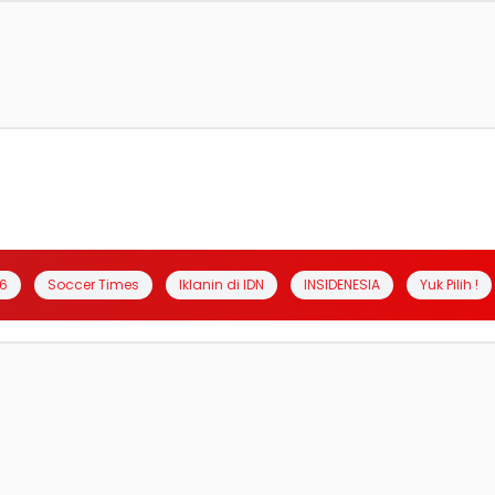
6
Soccer Times
Iklanin di IDN
INSIDENESIA
Yuk Pilih !