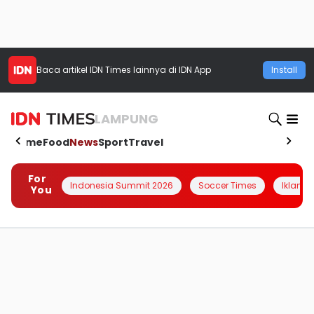
Baca artikel
IDN Times
lainnya di IDN App
Install
LAMPUNG
Home
Food
News
Sport
Travel
For
Indonesia Summit 2026
Soccer Times
Iklanin 
You