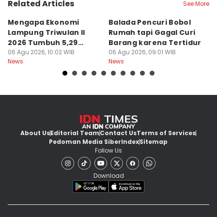
Related Articles
See More
Mengapa Ekonomi
Balada Pencuri Bobol
H
Lampung Triwulan II
Rumah tapi Gagal Curi
P
2026 Tumbuh 5,29
Barang karena Tertidur
A
Persen?
06 Agu 2026, 10:02 WIB
06 Agu 2026, 09:01 WIB
06
News
News
Ne
About Us
Editorial Team
Contact Us
Terms of Services
Pedoman Media Siber
Index
Sitemap
Follow Us
Download