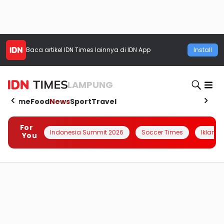
Baca artikel
IDN Times
lainnya di IDN App
Install
LAMPUNG
Home
Food
News
Sport
Travel
For
Indonesia Summit 2026
Soccer Times
Iklanin 
You