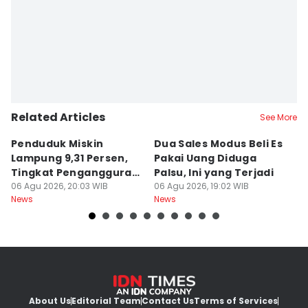
Related Articles
See More
Penduduk Miskin
Dua Sales Modus Beli Es
Vi
Lampung 9,31 Persen,
Pakai Uang Diduga
P
Tingkat Pengangguran
Palsu, Ini yang Terjadi
S
Terbuka Naik
06 Agu 2026, 20:03 WIB
06 Agu 2026, 19:02 WIB
06
News
News
Ne
About Us
Editorial Team
Contact Us
Terms of Services