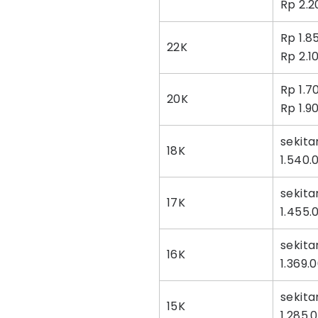
Rp 2.2
Rp 1.8
22K
Rp 2.1
Rp 1.7
20K
Rp 1.9
sekita
18K
1.540.
sekita
17K
1.455.
sekita
16K
1.369.
sekita
15K
1.285.