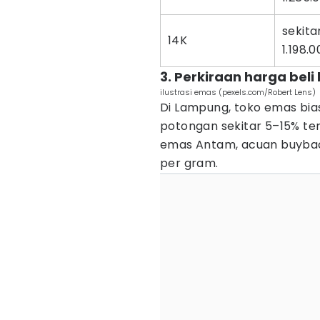
sekita
14K
1.198.
3. Perkiraan harga beli
ilustrasi emas (pexels.com/Robert Lens)
Di Lampung, toko emas bi
potongan sekitar 5–15% ter
emas Antam, acuan buyback 
per gram.