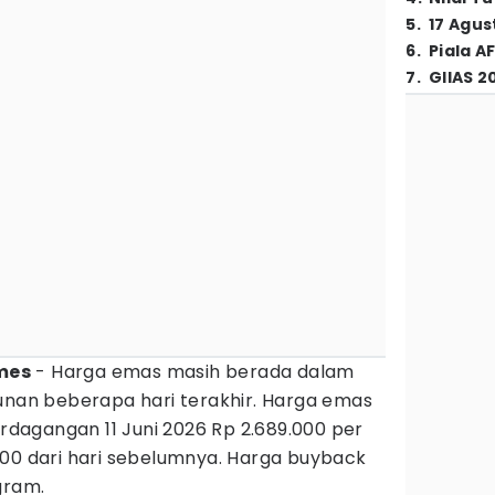
5
.
17 Agus
6
.
Piala A
7
.
GIIAS 2
mes
- Harga emas masih berada dalam
runan beberapa hari terakhir. Harga emas
agangan 11 Juni 2026 Rp 2.689.000 per
000 dari hari sebelumnya. Harga buyback
gram.