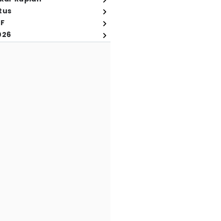
tus
FF
026