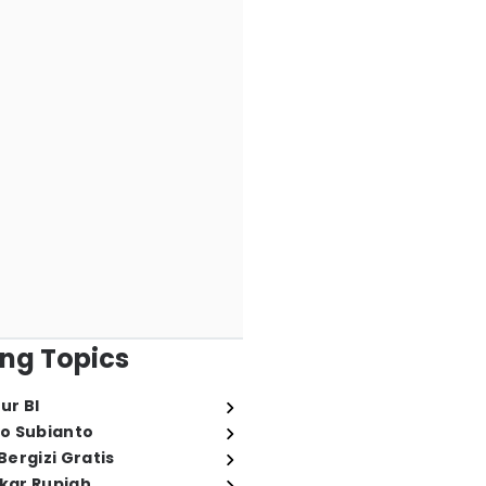
ng Topics
ur BI
o Subianto
ergizi Gratis
ukar Rupiah