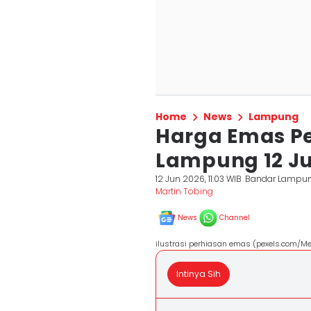
Home
News
Lampung
Harga Emas P
Lampung 12 Jun
12 Jun 2026, 11:03 WIB
Bandar Lampu
Martin Tobing
News
Channel
ilustrasi perhiasan emas (pexels.com/Me
Intinya Sih