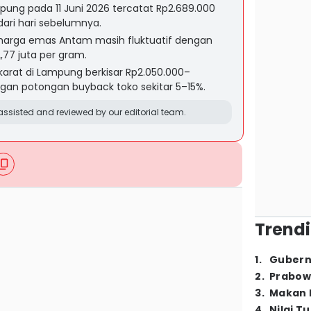
ung pada 11 Juni 2026 tercatat Rp2.689.000
dari hari sebelumnya.
 harga emas Antam masih fluktuatif dengan
2,77 juta per gram.
arat di Lampung berkisar Rp2.050.000–
gan potongan buyback toko sekitar 5–15%.
ssisted and reviewed by our editorial team.
Trendi
1
.
Gubern
2
.
Prabow
3
.
Makan B
4
.
Nilai T