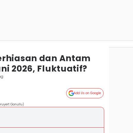
erhiasan dan Antam
i 2026, Fluktuatif?
ng
Add Us on Google
ruyert Gonullu)