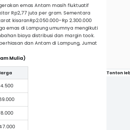
gerakan emas Antam masih fluktuatif
kitar Rp2,77 juta per gram. Sementara
arat kisaranRp2.050.000–Rp 2.300.000
arga emas di Lampung umumnya mengikuti
ahan biaya distribusi dan margin took.
 perhiasan dan Antam di Lampung, Jumat
gam Mulia)
Tonton leb
Harga
94.500
89.000
18.000
47.000