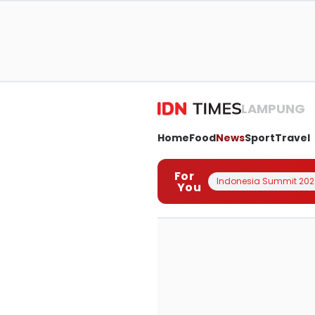
LAMPUNG
Home
Food
News
Sport
Travel
For
Indonesia Summit 202
You