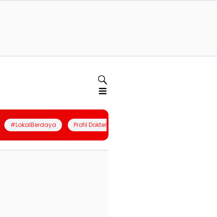
#LokalBerdaya
Profil Dokter
Quiz
Join Community