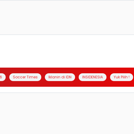
6
Soccer Times
Iklanin di IDN
INSIDENESIA
Yuk Pilih !