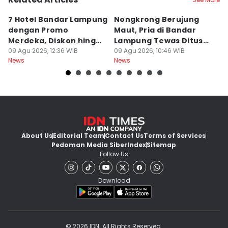
7 Hotel Bandar Lampung
Nongkrong Berujung
W
dengan Promo
Maut, Pria di Bandar
K
Merdeka, Diskon hingga
Lampung Tewas Ditusuk
L
50 Persen
09 Agu 2026, 12:36 WIB
Teman
09 Agu 2026, 10:46 WIB
W
09
News
News
Ne
About Us
Editorial Team
Contact Us
Terms of Services
Pedoman Media Siber
Index
Sitemap
Follow Us
Download
© 2026 IDN. All Rights Reserved.