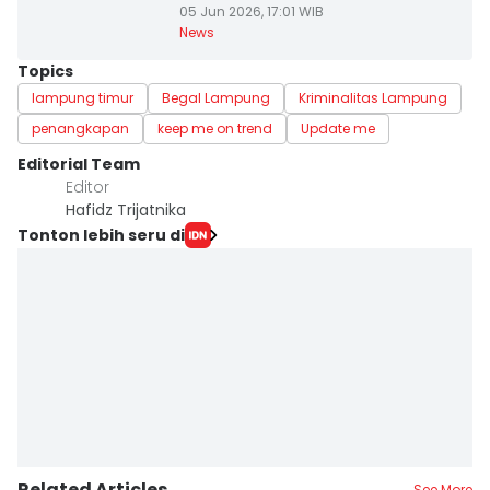
05 Jun 2026, 17:01 WIB
News
Topics
lampung timur
Begal Lampung
Kriminalitas Lampung
penangkapan
keep me on trend
Update me
Editorial Team
Editor
Hafidz Trijatnika
Tonton lebih seru di
Related Articles
See More