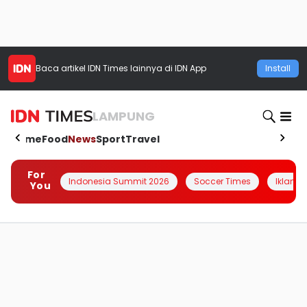
Baca artikel
IDN Times
lainnya di IDN App
Install
LAMPUNG
Home
Food
News
Sport
Travel
For
Indonesia Summit 2026
Soccer Times
Iklanin 
You