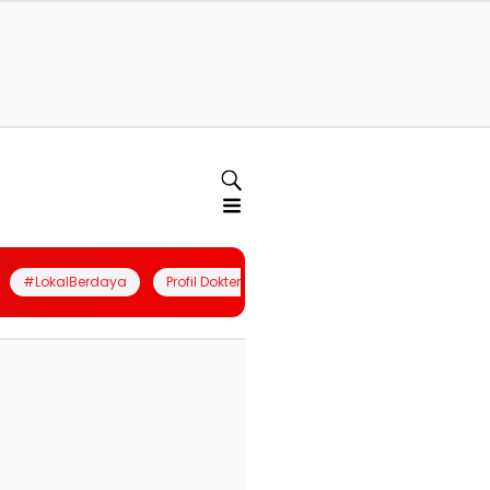
#LokalBerdaya
Profil Dokter
Quiz
Join Community