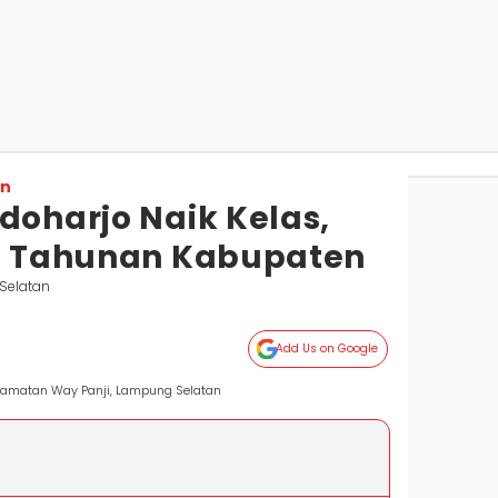
on
doharjo Naik Kelas,
nt Tahunan Kabupaten
Selatan
Add Us on Google
Kecamatan Way Panji, Lampung Selatan
)