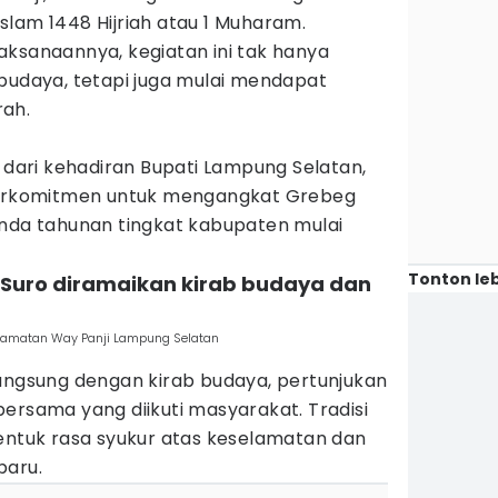
lam 1448 Hijriah atau 1 Muharam.
aksanaannya, kegiatan ini tak hanya
 budaya, tetapi juga mulai mendapat
rah.
t dari kehadiran Bupati Lampung Selatan,
 berkomitmen untuk mengangkat Grebeg
enda tahunan tingkat kabupaten mulai
Tonton leb
 Suro diramaikan kirab budaya dan
Kecamatan Way Panji Lampung Selatan
)
langsung dengan kirab budaya, pertunjukan
ersama yang diikuti masyarakat. Tradisi
bentuk rasa syukur atas keselamatan dan
baru.