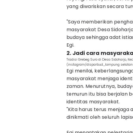
yang diwariskan secara tu
"Saya memberikan pengha
masyarakat Desa Sidoharjo.
budaya sehingga adat istia
Egi.
2. Jadi cara masyarak
Tradisi Grebeg Suro di Desa Sidoharjo, 
(instagram/disparbud_lampung selatan
Egi menilai, keberlangsung
masyarakat menjaga ident
zaman. Menurutnya, budaya
temurun itu bisa berjalan 
identitas masyarakat.
"Kita harus terus menjaga 
dinikmati oleh seluruh lapi
Egi mengatakan pelestaria