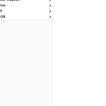
tus
FF
026