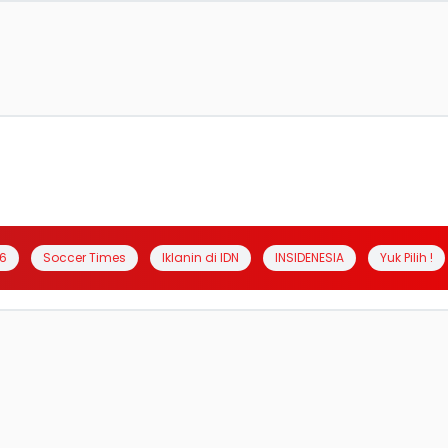
6
Soccer Times
Iklanin di IDN
INSIDENESIA
Yuk Pilih !