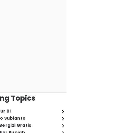
ng Topics
ur BI
o Subianto
ergizi Gratis
ukar Rupiah