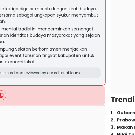
un ketiga digelar meriah dengan kirab budaya,
bersama sebagai ungkapan syukur menyambut
ah.
a menilai tradisi ini mencerminkan semangat
rian identitas budaya masyarakat yang sejalan
au.
mpung Selatan berkomitmen menjadikan
agai event tahunan tingkat kabupaten untuk
n ekonomi lokal.
ssisted and reviewed by our editorial team.
Trendi
1
.
Gubern
2
.
Prabow
3
.
Makan B
4
.
Nilai T