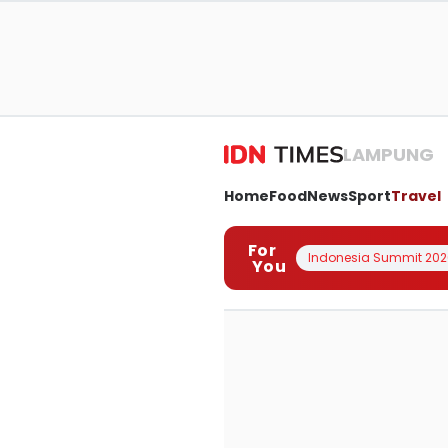
LAMPUNG
Home
Food
News
Sport
Travel
For
Indonesia Summit 202
You