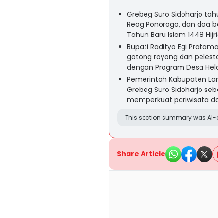
Grebeg Suro Sidoharjo tah
Reog Ponorogo, dan doa 
Tahun Baru Islam 1448 Hijri
Bupati Radityo Egi Pratam
gotong royong dan pelesta
dengan Program Desa Hel
Pemerintah Kabupaten La
Grebeg Suro Sidoharjo seb
memperkuat pariwisata da
This section summary was AI-a
Share Article