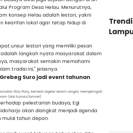
ui Program Desa Helau. Menurutnya,
am konsep Helau adalah lestari, yakni
Trendi
n kearifan lokal agar tetap hidup di
Lamp
apat unsur lestari yang memiliki pesan
i adalah langkah nyata masyarakat dalam
nya, masyarakat semakin memahami
 tradisi ini," jelasnya.
Grebeg Suro jadi event tahunan
Kecamatan Way Panji, kembali digelar dalam rangka memperingati
uharam (dok.humas/lamsel)
erhadap pelestarian budaya, Egi
idoharjo akan diangkat menjadi agenda
 mulai tahun depan.