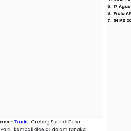
5
.
17 Agus
6
.
Piala A
7
.
GIIAS 2
imes -
Tradisi
Grebeg Suro di Desa
Panji, kembali digelar dalam rangka