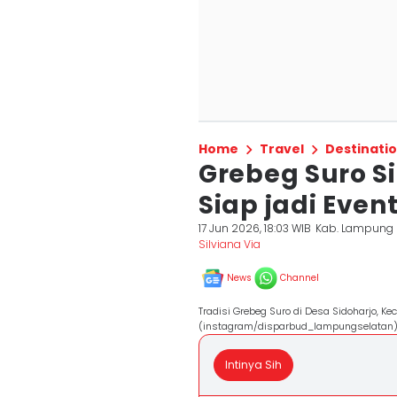
Home
Travel
Destinati
Grebeg Suro Si
Siap jadi Eve
17 Jun 2026, 18:03 WIB
Kab. Lampung 
Silviana Via
News
Channel
Tradisi Grebeg Suro di Desa Sidoharjo, 
(instagram/disparbud_lampungselatan
Intinya Sih