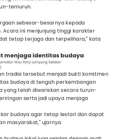
run-temurun.
rgaan sebesar-besarnya kepada
 Acara ini menjunjung tinggi karakter
dat tetap terjaga dan terpelihara," kata
at menjaga identitas budaya
Kecamatan Way Panji Lampung Selatan
)
an tradisi tersebut menjadi bukti komitmen
itas budaya di tengah perkembangan
 yang telah diwariskan secara turun-
beriringan serta jadi upaya menjaga
akar budaya agar tetap lestari dan dapat
san masyarakat," ujarnya.
n budaya lokal juga sejalan dengan arah