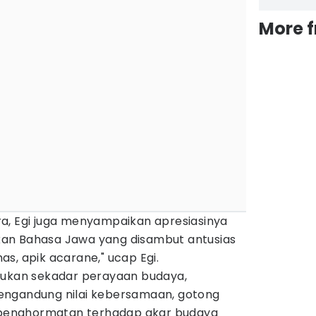
More 
a, Egi juga menyampaikan apresiasinya
an Bahasa Jawa yang disambut antusias
s, apik acarane," ucap Egi.
bukan sekadar perayaan budaya,
engandung nilai kebersamaan, gotong
a penghormatan terhadap akar budaya