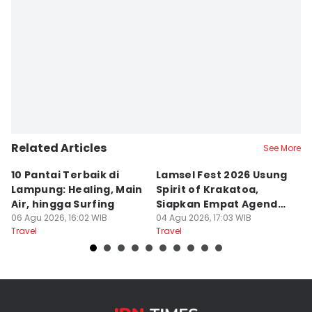
Related Articles
See More
10 Pantai Terbaik di
Lamsel Fest 2026 Usung
Ho
Lampung: Healing, Main
Spirit of Krakatoa,
La
Air, hingga Surfing
Siapkan Empat Agenda
B
06 Agu 2026, 16:02 WIB
Utama
04 Agu 2026, 17:03 WIB
26
Travel
Travel
Tr