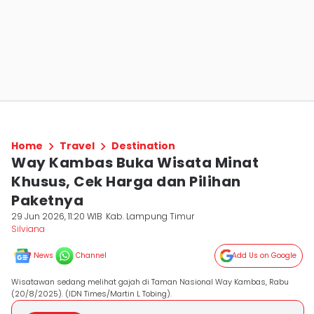
Home
Travel
Destination
Way Kambas Buka Wisata Minat
Khusus, Cek Harga dan Pilihan
Paketnya
29 Jun 2026, 11:20 WIB
Kab. Lampung Timur
Silviana
News
Channel
Add Us on Google
Wisatawan sedang melihat gajah di Taman Nasional Way Kambas, Rabu
(20/8/2025). (IDN Times/Martin L Tobing).