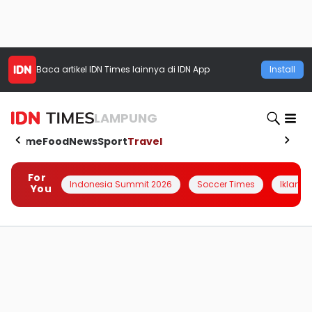
Baca artikel
IDN Times
lainnya di IDN App
Install
LAMPUNG
Home
Food
News
Sport
Travel
For
Indonesia Summit 2026
Soccer Times
Iklanin 
You